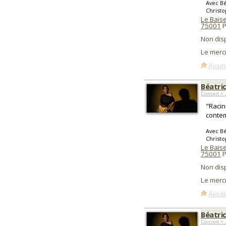
Avec Bé
Christo
Le Baise
75001
P
Non dis
Le merc
Ajoute
Béatri
Concert > 
"Racin
contem
Avec Bé
Christo
Le Baise
75001
P
Non dis
Le merc
Ajoute
Béatri
Concert > 