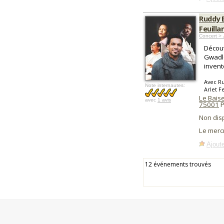
Ruddy B
Feuill
Concert > 
Découv
Gwadl
invent
Avec Ru
Note internautes:
Arlet F
Le Baise
avec
1 avis
75001
P
Non dis
Le mercr
Ajoute
12 événements trouvés