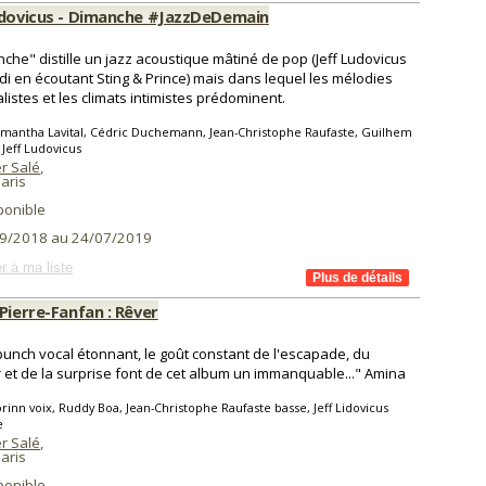
udovicus - Dimanche #JazzDeDemain
che" distille un jazz acoustique mâtiné de pop (Jeff Ludovicus
di en écoutant Sting & Prince) mais dans lequel les mélodies
listes et les climats intimistes prédominent.
mantha Lavital, Cédric Duchemann, Jean-Christophe Raufaste, Guilhem
 Jeff Ludovicus
r Salé
,
aris
ponible
9/2018 au 24/07/2019
r à ma liste
Pierre-Fanfan : Rêver
 punch vocal étonnant, le goût constant de l'escapade, du
 et de la surprise font de cet album un immanquable..." Amina
rinn voix, Ruddy Boa, Jean-Christophe Raufaste basse, Jeff Lidovicus
e
r Salé
,
aris
ponible