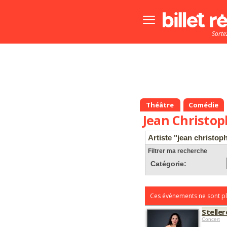
Bouton
menu
Sorte
principale
Théâtre
Comédie
Jean Christo
Artiste "jean christop
Filtrer ma recherche
Catégorie:
Ces évènements ne sont pl
Steller
Concert