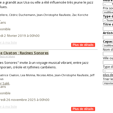
Heure 
re a grandit aux Usa ou elle a été influencée très jeune le jazz
blues.
Prix so
ellere, Cédric Duchemann, Jean-Christophe Raufaste, Zac Koriche
Type d
,
aris
Titre 
ponible
Artist
di 2 février 2019 à 00h00
Capaci
r à ma liste
Nom de 
ce Civaton : Racines Sonores
Jazz et blues
Ville o
es Sonores" invite à un voyage musical vibrant, entre jazz
Type de
porain, créole et rythmes caribéens.
plus de
atrice Civaton, Lea Molina, Nicolas Attie, Jean-Christophe Raufaste, Jeff
cus
Trier l
r Salé
,
aris
ponible
redi 26 novembre 2025 à 00h00
r à ma liste