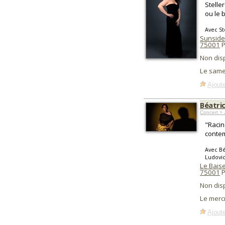
Stelle
ou le 
Avec St
Sunside
75001
P
Non dis
Le same
Ajoute
Béatri
Concert > 
"Racin
contem
Avec Bé
Ludovi
Le Baise
75001
P
Non dis
Le merc
Ajoute