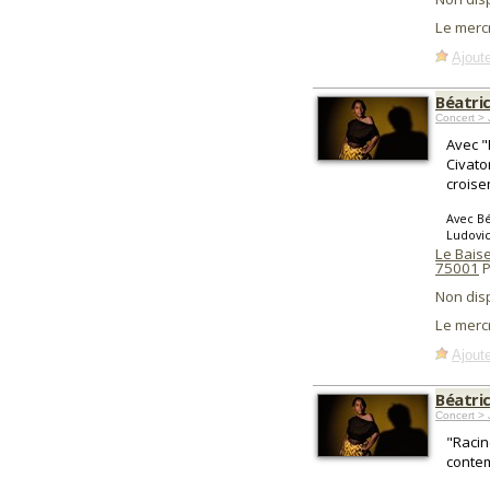
Le merc
Ajoute
Béatri
Concert > 
Avec "
Civato
croise
Avec Bé
Ludovi
Le Baise
75001
P
Non dis
Le mercr
Ajoute
Béatri
Concert > 
"Racin
contem