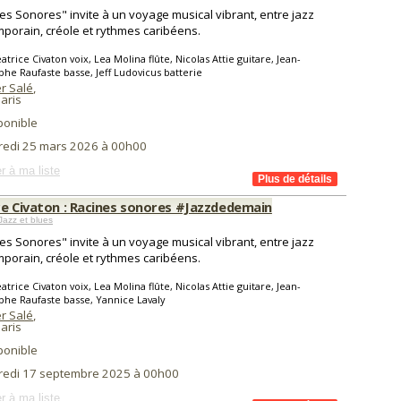
es Sonores" invite à un voyage musical vibrant, entre jazz
porain, créole et rythmes caribéens.
atrice Civaton voix, Lea Molina flûte, Nicolas Attie guitare, Jean-
phe Raufaste basse, Jeff Ludovicus batterie
r Salé
,
aris
ponible
redi 25 mars 2026 à 00h00
r à ma liste
ce Civaton : Racines sonores #Jazzdedemain
Jazz et blues
es Sonores" invite à un voyage musical vibrant, entre jazz
porain, créole et rythmes caribéens.
atrice Civaton voix, Lea Molina flûte, Nicolas Attie guitare, Jean-
phe Raufaste basse, Yannice Lavaly
r Salé
,
aris
ponible
redi 17 septembre 2025 à 00h00
r à ma liste