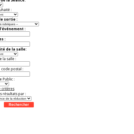
de la Séance:
Jusqu'à -57%
uhaité :
e sortie :
d'événement :
es :
té de la salle:
la salle :
u code postal :
 Public :
 critères
es résultats par :