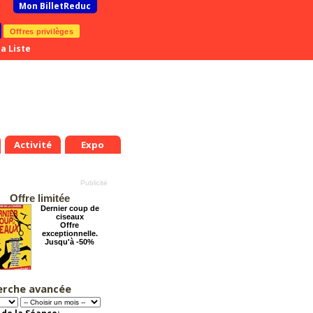
Mon BilletReduc
Offres privilèges
a Liste
Activité
Expo
Offre limitée
Dernier coup de
ciseaux
Offre
exceptionnelle.
Jusqu'à -50%
erche avancée
Chéri on se dit tout
!
Offre
exceptionnelle.