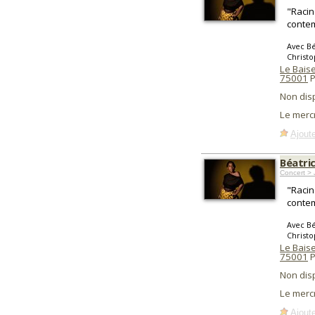
"Racin
contem
Avec Bé
Christo
Le Baise
75001
P
Non dis
Le merc
Ajoute
Béatri
Concert > 
"Racin
contem
Avec Bé
Christo
Le Baise
75001
P
Non dis
Le merc
Ajoute