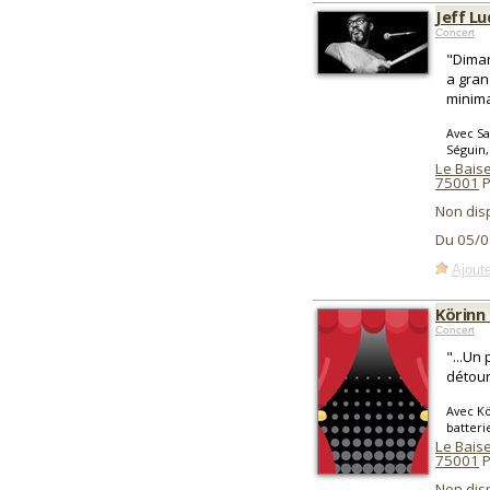
Jeff L
Concert
"Diman
a gran
minima
Avec Sa
Séguin,
Le Baise
75001
P
Non dis
Du 05/0
Ajoute
Körinn 
Concert
"...Un
détour
Avec Kö
batteri
Le Baise
75001
P
Non dis