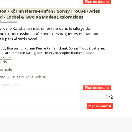
oa / Körinn Pierre-Fanfan / Sonny Troupé / Arlet
ard - Lockel & Gwo Ka Moden Explorations
Jazz et blues
rez le Karuka, un instrument né dans le sillage du
ouka, percussion jouée avec des baguettes en bambou,
ée par Gérard Lockel
ddy Boa piano, Körinn Pierre-Fanfan chant, Sonny Troupé batterie,
euillard tambour Ka + guest : Jean-Christophe Raufaste basse
r Salé
,
aris
ponible
edi 2 juillet 2025 à 00h00
r à ma liste
1
/
2