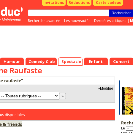
Invitations
Réductions
Carte cadeau
z Maintenant!
Recherche avancée
|
Les nouveautés
|
Dernières critiques
|
M
Humour
Comedy Club
Spectacle
Enfant
Concert
phe Raufaste
he raufaste"
»
Modifier
us disponibles
Rech
e & friends
Le