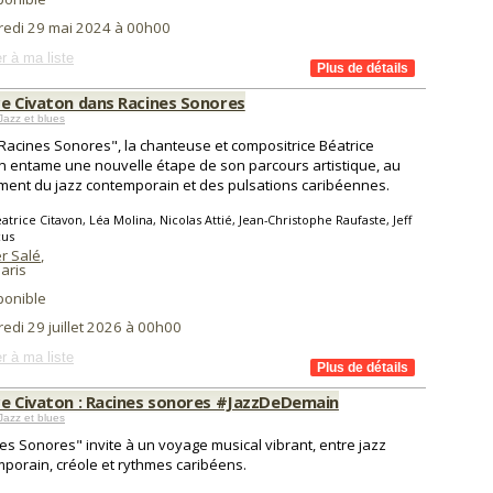
redi 29 mai 2024 à 00h00
r à ma liste
ce Civaton dans Racines Sonores
Jazz et blues
Racines Sonores", la chanteuse et compositrice Béatrice
n entame une nouvelle étape de son parcours artistique, au
ment du jazz contemporain et des pulsations caribéennes.
atrice Citavon, Léa Molina, Nicolas Attié, Jean-Christophe Raufaste, Jeff
cus
r Salé
,
aris
ponible
edi 29 juillet 2026 à 00h00
r à ma liste
ce Civaton : Racines sonores #JazzDeDemain
Jazz et blues
es Sonores" invite à un voyage musical vibrant, entre jazz
porain, créole et rythmes caribéens.