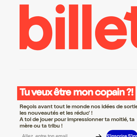
Tu veux être mon copain ?!
Reçois avant tout le monde nos idées de sorti
les nouveautés et les réduc' !
A toi de jouer pour impressionner ta moitié, ta
mère ou ta tribu !
e S’inscrire S’inscrire S’inscrire S’inscrire S’inscrire S’inscrire S’i