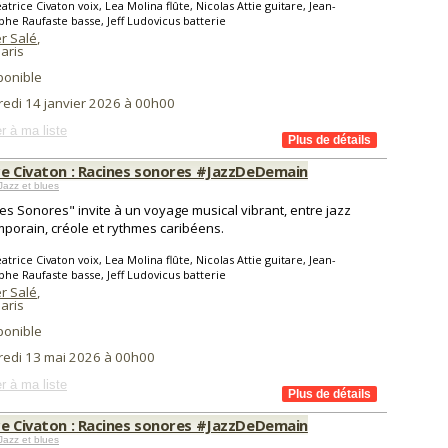
atrice Civaton voix, Lea Molina flûte, Nicolas Attie guitare, Jean-
phe Raufaste basse, Jeff Ludovicus batterie
r Salé
,
aris
ponible
redi 14 janvier 2026 à 00h00
r à ma liste
ce Civaton : Racines sonores #JazzDeDemain
Jazz et blues
es Sonores" invite à un voyage musical vibrant, entre jazz
porain, créole et rythmes caribéens.
atrice Civaton voix, Lea Molina flûte, Nicolas Attie guitare, Jean-
phe Raufaste basse, Jeff Ludovicus batterie
r Salé
,
aris
ponible
redi 13 mai 2026 à 00h00
r à ma liste
ce Civaton : Racines sonores #JazzDeDemain
Jazz et blues