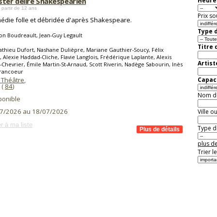
ster délire Shakespearien
Heure 
 partir de 12 ans
Prix so
édie folle et débridée d'après Shakespeare.
Type d
n Boudreault, Jean-Guy Legault
Titre 
thieu Dufort, Nashane Dulièpre, Mariane Gauthier-Soucy, Félix
, Alexie Haddad-Cliche, Flavie Langlois, Frédérique Laplante, Alexis
Artist
-Chevrier, Émile Martin-St-Arnaud, Scott Riverin, Nadège Sabourin, Inès
Francoeur
 Théâtre
,
Capaci
(
84
)
Nom de 
ponible
7/2026 au 18/07/2026
Ville o
r à ma liste
Type de
plus de
Trier l