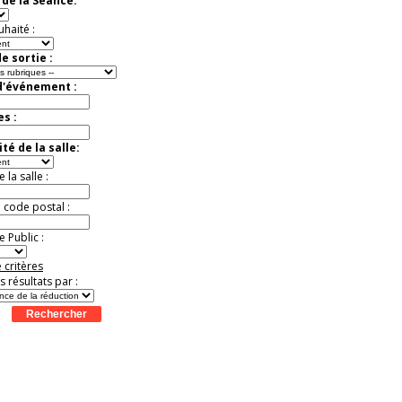
de la Séance:
uhaité :
e sortie :
d'événement :
es :
té de la salle:
la salle :
u code postal :
 Public :
 critères
es résultats par :