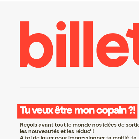
Tu veux être mon copain ?!
Reçois avant tout le monde nos idées de sorti
les nouveautés et les réduc' !
A toi de jouer pour impressionner ta moitié, ta