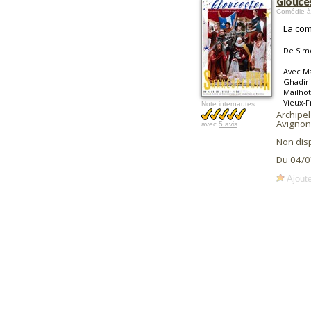
Glouce
Comédie
à
La com
De Simo
Avec Ma
Ghadiri
Mailhot
Vieux-
Note internautes:
Archipel
Avignon
avec
5 avis
Non dis
Du 04/0
Ajoute