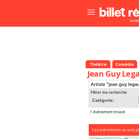
Bouton
menu
Sorte
principale
Théâtre
Comédie
Jean Guy Lega
Artiste "jean guy legau
Filtrer ma recherche
Catégorie:
1 événement trouvé
Ces évènements ne sont pl