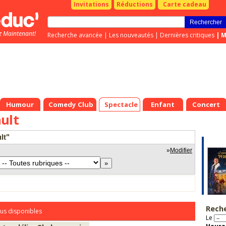
Invitations
Réductions
Carte cadeau
z Maintenant!
Recherche avancée
|
Les nouveautés
|
Dernières critiques
|
M
Humour
Comedy Club
Spectacle
Enfant
Concert
ult
lt"
»
Modifier
Rech
us disponibles
Le