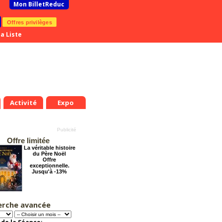
Mon BilletReduc
Offres privilèges
a Liste
Activité
Expo
Offre limitée
La véritable histoire
du Père Noël
Offre
exceptionnelle.
Jusqu'à -13%
erche avancée
Arsène Lupin
Offre
exceptionnelle.
Jusqu'à -28%