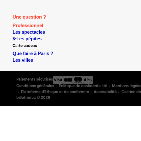
Une question ?
Professionnel
Les spectacles
✨Les pépites
Carte cadeau
Que faire à Paris ?
Les villes
Paiements sécurisés
Conditions générales
Politique de confidentialité
Mentions légale
Plateforme d'éthique et de conformité
Accessibilité
Gestion de
billetreduc ©
2026