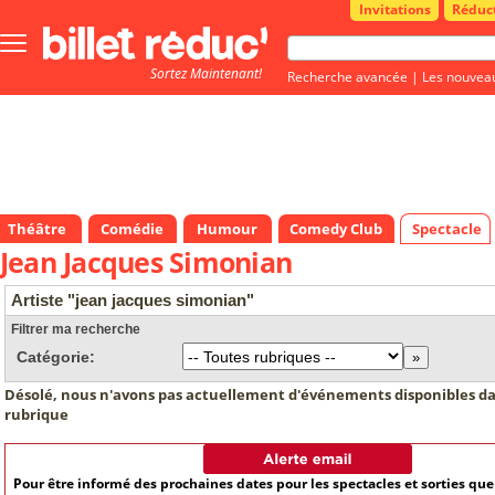
Invitations
Réduc
Bouton
menu
Sortez Maintenant!
principale
Recherche avancée
|
Les nouvea
Théâtre
Comédie
Humour
Comedy Club
Spectacle
Jean Jacques Simonian
Artiste "jean jacques simonian"
Filtrer ma recherche
Catégorie:
Désolé, nous n'avons pas actuellement d'événements disponibles da
rubrique
Pour être informé des prochaines dates pour les spectacles et sorties qu