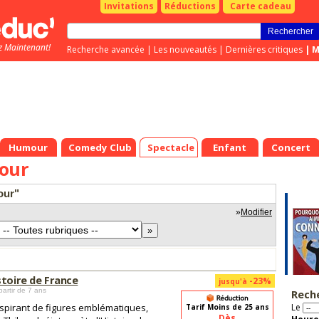
Invitations
Réductions
Carte cadeau
z Maintenant!
Recherche avancée
|
Les nouveautés
|
Dernières critiques
|
M
Humour
Comedy Club
Spectacle
Enfant
Concert
hour
our"
»
Modifier
stoire de France
-23%
jusqu'à
partir de 7 ans
Rech
nspirant de figures emblématiques,
Le
Tarif Moins de 25 ans
Dès