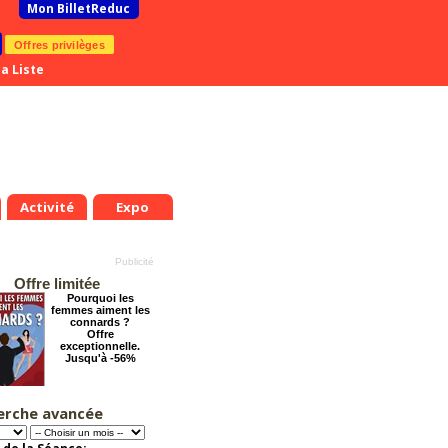
Mon BilletReduc
Offres privilèges
a Liste
Activité
Expo
Offre limitée
Pourquoi les
femmes aiment les
connards ?
Offre
exceptionnelle.
Jusqu'à -56%
erche avancée
Les enfants du
Paradis
Offre
exceptionnelle.