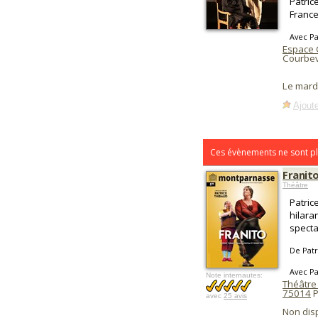
Patric
France
Avec Pa
Espace
Courbev
Le mard
Ajoute
Ces évènements ne sont pl
Franit
Théâtre
Patric
hilara
specta
De Patr
Avec Pa
Note internautes:
Théâtre
75014
P
avec
25 avis
Non dis