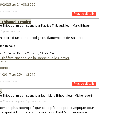
6/2025 au 21/08/2025
r à ma liste
 Thibaud : Franito
ce Thibaud, mis en scène par Patrice Thibaud, Jean-Marc Bihour
s
à partir de 7 ans
l'histoire d'un jeune prodige du flamenco et de sa mère.
ice Thibaud
an Espinosa, Patrice Thibaud, Cédric Diot
 - Théâtre National de la Danse / Salle Gémier
,
aris
ponible
1/2017 au 25/11/2017
r à ma liste
ay
ce Thibaud, mis en scène par Jean-Marc Bihour, Jean-Michel guerin
 Théâtre contemporain
à partir de 7 ans
oment plus approprié que cette période pré-olympique pour
 le sport à l'honneur sur la scène du Petit Montparnasse ?