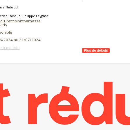
ice Thibaud
trice Thibaud, Philippe Leygnac
 du Petit Montparnasse
,
aris
ponible
6/2024 au 21/07/2024
r à ma liste