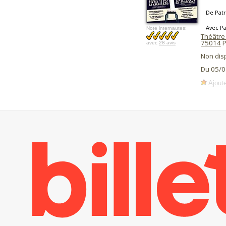
De Patr
Avec Pa
Note internautes:
Théâtre
75014
P
avec
28 avis
Non dis
Du 05/0
Ajoute