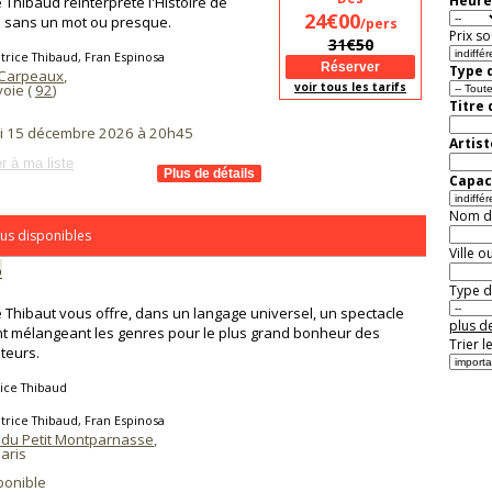
Heure
e Thibaud réinterprète l'Histoire de
24€00
 sans un mot ou presque.
/pers
Prix so
31€50
trice Thibaud, Fran Espinosa
Type d
 Carpeaux
,
voir tous les tarifs
oie (
92
)
Titre
i 15 décembre 2026 à 20h45
Artist
r à ma liste
Capaci
Nom de 
us disponibles
Ville o
o
Type de
e Thibaut vous offre, dans un langage universel, un spectacle
plus de
nt mélangeant les genres pour le plus grand bonheur des
Trier l
teurs.
ice Thibaud
trice Thibaud, Fran Espinosa
 du Petit Montparnasse
,
aris
ponible