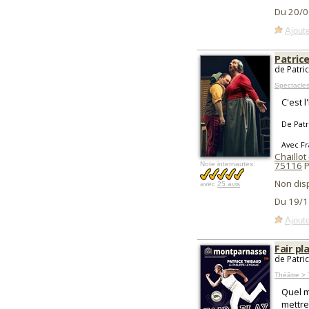
Du 20/0
Ajoute
Patrice
de Patri
Spectacle
C'est 
De Patr
Avec Fr
Chaillot
75116
P
Note internautes:
Non dis
avec
25 avis
Du 19/1
Ajoute
Fair pl
de Patri
Théâtre >
Quel m
mettre