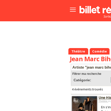
Bouton
menu
Sorte
principale
Théâtre
Comédie
Jean Marc Bi
Artiste "jean marc bih
Filtrer ma recherche
Catégorie:
4 événements trouvés
Une Hi
Théâtre
à 
En s'i