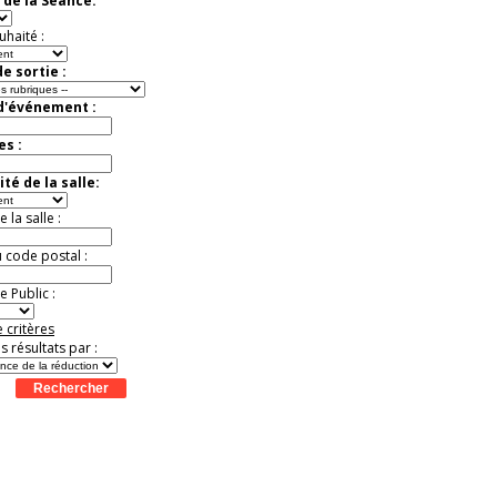
 de la Séance:
Jusqu'à -37%
uhaité :
e sortie :
 d'événement :
es :
té de la salle:
la salle :
u code postal :
 Public :
 critères
es résultats par :