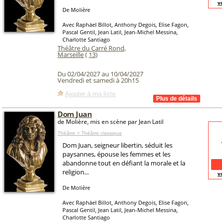
v
De Molière
Avec Raphäel Billot, Anthony Degois, Elise Fagon,
Pascal Gentil, Jean Latil, Jean-Michel Messina,
Charlotte Santiago
Théâtre du Carré Rond
,
Marseille
(
13
)
Du 02/04/2027 au 10/04/2027
Vendredi et samedi à 20h15
Ajouter à ma liste
Dom Juan
de Molière, mis en scène par Jean Latil
Théâtre > Théâtre classique
Dom Juan, seigneur libertin, séduit les
paysannes, épouse les femmes et les
abandonne tout en défiant la morale et la
religion...
v
De Molière
Avec Raphäel Billot, Anthony Degois, Elise Fagon,
Pascal Gentil, Jean Latil, Jean-Michel Messina,
Charlotte Santiago