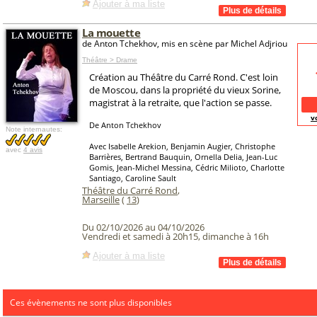
Ajouter à ma liste
La mouette
de Anton Tchekhov, mis en scène par Michel Adjriou
Théâtre > Drame
Création au Théâtre du Carré Rond. C'est loin
de Moscou, dans la propriété du vieux Sorine,
magistrat à la retraite, que l'action se passe.
v
De Anton Tchekhov
Note internautes:
Avec Isabelle Arekion, Benjamin Augier, Christophe
avec
4 avis
Barrières, Bertrand Bauquin, Ornella Delia, Jean-Luc
Gomis, Jean-Michel Messina, Cédric Milioto, Charlotte
Santiago, Caroline Sault
Théâtre du Carré Rond
,
Marseille
(
13
)
Du 02/10/2026 au 04/10/2026
Vendredi et samedi à 20h15, dimanche à 16h
Ajouter à ma liste
Ces évènements ne sont plus disponibles