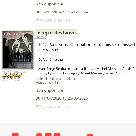
Non disponible
Du 06/12/2024 au 15/12/2024
Ajouter à ma liste
Le repas des fauves
Théâtre
1942, Paris, sous l'Occupation. Sept amis se réunissent
anniversaire.
De Vahé Katcha
Avec Serge Benhaim, Jean Latil,, Jean-Michel Messina, Alexis Po
Note internautes:
Gires, Eymeline Levesque, Benoît Mianne, Sylvie Revah
Café Théâtre du Têtard
,
avec
16 avis
Marseille
(
13
)
Non disponible
Du 11/04/2026 au 26/06/2026
Ajouter à ma liste