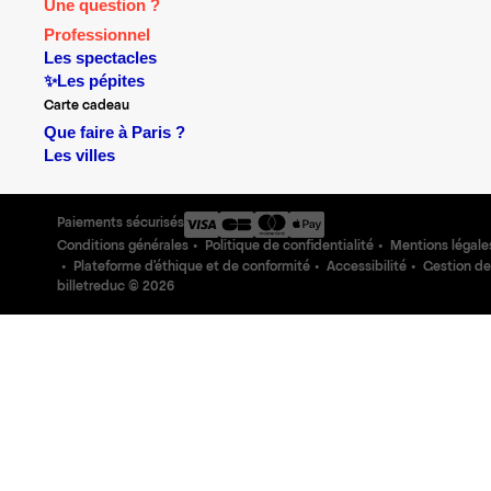
Une question ?
Professionnel
Les spectacles
✨Les pépites
Carte cadeau
Que faire à Paris ?
Les villes
Paiements sécurisés
Conditions générales
Politique de confidentialité
Mentions légale
Plateforme d'éthique et de conformité
Accessibilité
Gestion de
billetreduc ©
2026