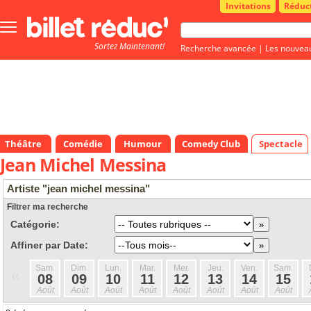
Invitations
Réduc
Bouton
menu
Sortez Maintenant!
principale
Recherche avancée
|
Les nouvea
Théâtre
Comédie
Humour
Comedy Club
Spectacle
Jean Michel Messina
Artiste "jean michel messina"
Filtrer ma recherche
Catégorie:
Affiner par Date:
Sam.
Dim.
Lun.
Mar.
Mer.
Jeu.
Ven.
Sam.
«
08
09
10
11
12
13
14
15
Août
Août
Août
Août
Août
Août
Août
Août