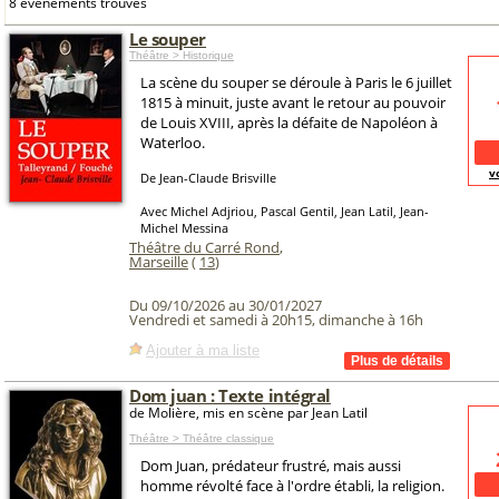
8 événements trouvés
Le souper
Théâtre > Historique
La scène du souper se déroule à Paris le 6 juillet
1815 à minuit, juste avant le retour au pouvoir
de Louis XVIII, après la défaite de Napoléon à
Waterloo.
v
De Jean-Claude Brisville
Avec Michel Adjriou, Pascal Gentil, Jean Latil, Jean-
Michel Messina
Théâtre du Carré Rond
,
Marseille
(
13
)
Du 09/10/2026 au 30/01/2027
Vendredi et samedi à 20h15, dimanche à 16h
Ajouter à ma liste
Dom juan : Texte intégral
de Molière, mis en scène par Jean Latil
Théâtre > Théâtre classique
Dom Juan, prédateur frustré, mais aussi
homme révolté face à l'ordre établi, la religion.