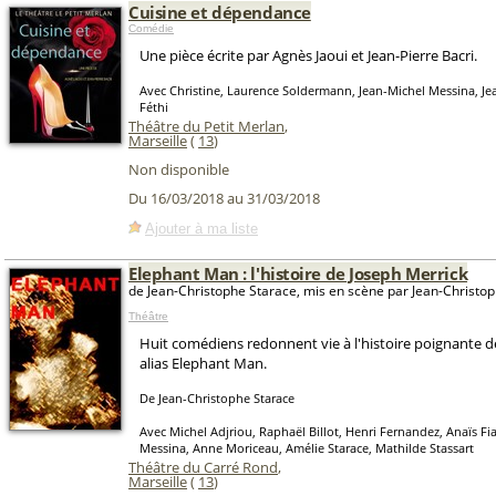
Cuisine et dépendance
Comédie
Une pièce écrite par Agnès Jaoui et Jean-Pierre Bacri.
Avec Christine, Laurence Soldermann, Jean-Michel Messina, Je
Féthi
Théâtre du Petit Merlan
,
Marseille
(
13
)
Non disponible
Du 16/03/2018 au 31/03/2018
Ajouter à ma liste
Elephant Man : l'histoire de Joseph Merrick
de Jean-Christophe Starace, mis en scène par Jean-Christo
Théâtre
Huit comédiens redonnent vie à l'histoire poignante d
alias Elephant Man.
De Jean-Christophe Starace
Avec Michel Adjriou, Raphaël Billot, Henri Fernandez, Anaïs Fia
Messina, Anne Moriceau, Amélie Starace, Mathilde Stassart
Théâtre du Carré Rond
,
Marseille
(
13
)