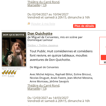
Théâtre du Carré Rond
,
Marseille
(
13
)
Du 02/04/2027 au 10/04/2027
Vendredi et samedi à 20h15, dimanche à 16h
Ajouter à ma liste
Don Quichotte
de Miguel de Cervantes, mis en scène par
Dominique Lamour
Théâtre > Théâtre classique
Tout Public. Huit comédiennes et comédiens
font revivre, en quinze tableaux, moultes
aventures de Don Quichotte.
v
De Miguel de Cervantes
Note internautes:
Avec Michel Adjriou, Raphaël Billot, Eoline Bricout,
avec
8 avis
Nicolas Druguet, Anaïs Fiastre, Jean-Michel Messina,
Anne Moriceau, Jérôme Savajols
Théâtre du Carré Rond
,
Marseille
(
13
)
Du 12/03/2027 au 14/03/2027
Vendredi et samedi à 20h15, dimanche à 16h