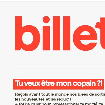
Tu veux être mon copain ?!
Reçois avant tout le monde nos idées de sorti
les nouveautés et les réduc' !
A toi de jouer pour impressionner ta moitié, ta