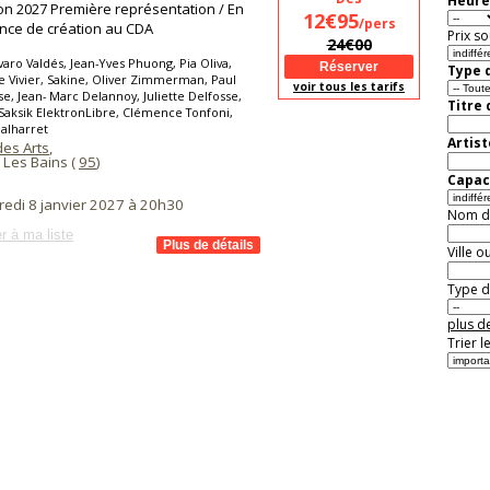
Heure
on 2027 Première représentation / En
12€95
/pers
nce de création au CDA
Prix so
24€00
varo Valdés, Jean-Yves Phuong, Pia Oliva,
Type d
Vivier, Sakine, Oliver Zimmerman, Paul
voir tous les tarifs
e, Jean- Marc Delannoy, Juliette Delfosse,
Titre
 Saksik ElektronLibre, Clémence Tonfoni,
alharret
Artist
des Arts
,
 Les Bains (
95
)
Capaci
redi 8 janvier 2027 à 20h30
Nom de 
r à ma liste
Ville o
Type de
plus de
Trier l