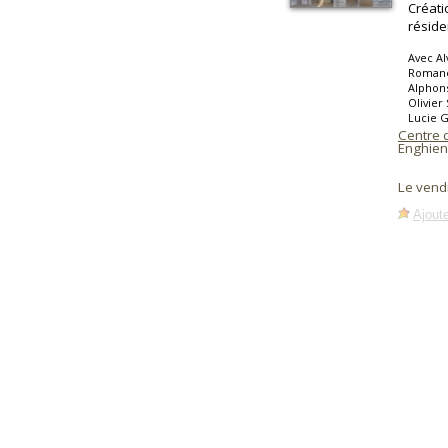
Créati
réside
Avec Al
Romane 
Alphons
Olivier
Lucie G
Centre 
Enghien
Le vend
Ajoute