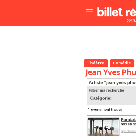
Bouton
menu
Sorte
principale
Théâtre
Comédie
Jean Yves Ph
Artiste "jean yves ph
Filtrer ma recherche
Catégorie:
1 événement trouvé
Fondat
mis en s
Spectacles