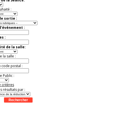
 de la Séance:
exceptionnelle.
Jusqu'à -26%
uhaité :
e sortie :
 d'événement :
es :
té de la salle:
la salle :
u code postal :
 Public :
 critères
es résultats par :