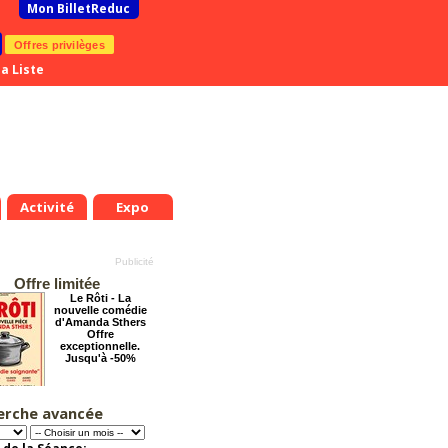
Mon BilletReduc
Offres privilèges
a Liste
Activité
Expo
Offre limitée
Le Rôti - La
nouvelle comédie
d'Amanda Sthers
Offre
exceptionnelle.
Jusqu'à -50%
erche avancée
La Cité Interdite :
Six siècles de
mystères
Offre