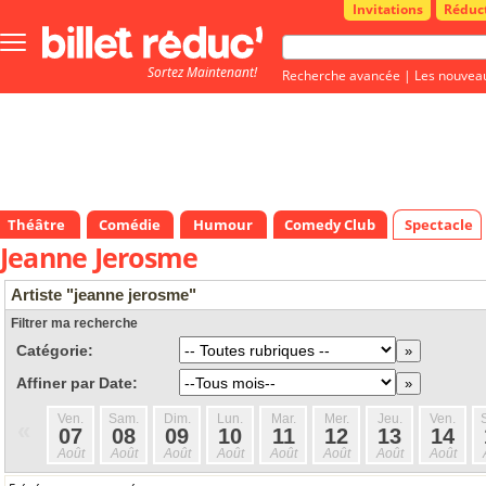
Invitations
Réduc
Bouton
menu
Sortez Maintenant!
principale
Recherche avancée
|
Les nouvea
Théâtre
Comédie
Humour
Comedy Club
Spectacle
Jeanne Jerosme
Artiste "jeanne jerosme"
Filtrer ma recherche
Catégorie:
Affiner par Date:
Ven.
Sam.
Dim.
Lun.
Mar.
Mer.
Jeu.
Ven.
«
07
08
09
10
11
12
13
14
Août
Août
Août
Août
Août
Août
Août
Août