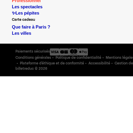
Professionnel
Les spectacles
✨Les pépites
Carte cadeau
Que faire à Paris ?
Les villes
Paiements sécurisés
Conditions générales
Politique de confidentialité
Mentions légale
Plateforme d'éthique et de conformité
Accessibilité
Gestion de
billetreduc ©
2026