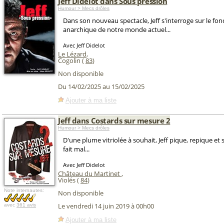
Jeff Didelot dans Sous pression
Humour > Mecs drôles
Dans son nouveau spectacle, Jeff s'interroge sur le f
anarchique de notre monde actuel...
Avec Jeff Didelot
Le Lézard
,
Cogolin (
83
)
Non disponible
Du 14/02/2025 au 15/02/2025
Ajouter à ma liste
Jeff dans Costards sur mesure 2
Humour > Mecs drôles
D'une plume vitriolée à souhait, Jeff pique, repique et 
fait mal...
Avec Jeff Didelot
Château du Martinet
,
Violés (
84
)
Note internautes:
Non disponible
Le vendredi 14 juin 2019 à 00h00
avec
361 avis
Ajouter à ma liste