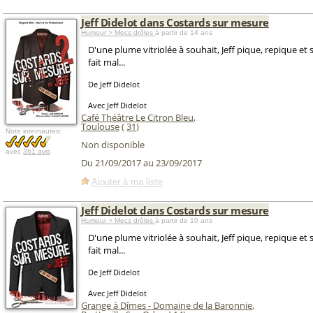
Jeff Didelot dans Costards sur mesure
Humour > Mecs drôles
à partir de 14 ans
D'une plume vitriolée à souhait, Jeff pique, repique et 
fait mal...
De Jeff Didelot
Avec Jeff Didelot
Café Théâtre Le Citron Bleu
,
Toulouse
(
31
)
Note internautes:
Non disponible
avec
361 avis
Du 21/09/2017 au 23/09/2017
Ajouter à ma liste
Jeff Didelot dans Costards sur mesure
Humour > Mecs drôles
à partir de 10 ans
D'une plume vitriolée à souhait, Jeff pique, repique et 
fait mal...
De Jeff Didelot
Avec Jeff Didelot
Grange à Dîmes - Domaine de la Baronnie
,