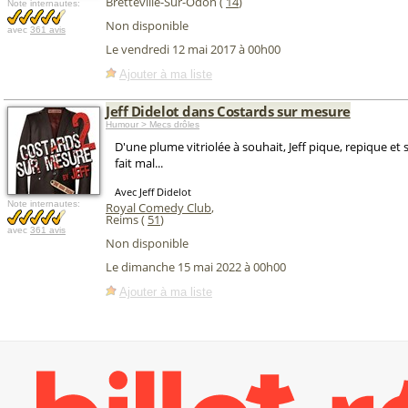
Bretteville-Sur-Odon (
14
)
Note internautes:
Non disponible
avec
361 avis
Le vendredi 12 mai 2017 à 00h00
Ajouter à ma liste
Jeff Didelot dans Costards sur mesure
Humour > Mecs drôles
D'une plume vitriolée à souhait, Jeff pique, repique et 
fait mal...
Avec Jeff Didelot
Note internautes:
Royal Comedy Club
,
Reims (
51
)
avec
361 avis
Non disponible
Le dimanche 15 mai 2022 à 00h00
Ajouter à ma liste