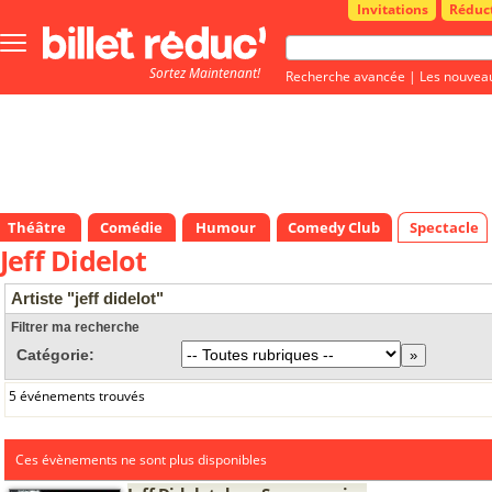
Invitations
Réduc
Bouton
menu
Sortez Maintenant!
principale
Recherche avancée
|
Les nouvea
Théâtre
Comédie
Humour
Comedy Club
Spectacle
Jeff Didelot
Artiste "jeff didelot"
Filtrer ma recherche
Catégorie:
5 événements trouvés
Ces évènements ne sont plus disponibles