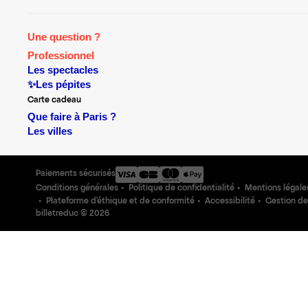
Une question ?
Professionnel
Les spectacles
✨Les pépites
Carte cadeau
Que faire à Paris ?
Les villes
Paiements sécurisés
Conditions générales
Politique de confidentialité
Mentions légale
Plateforme d'éthique et de conformité
Accessibilité
Gestion de
billetreduc ©
2026