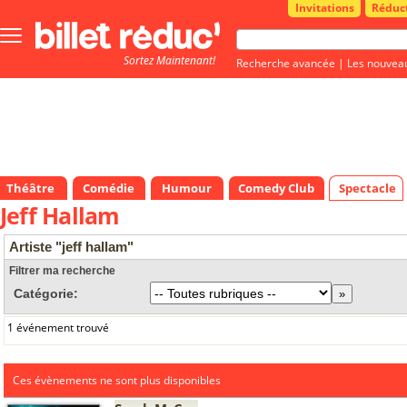
Invitations
Réduc
Bouton
menu
Sortez Maintenant!
principale
Recherche avancée
|
Les nouvea
Théâtre
Comédie
Humour
Comedy Club
Spectacle
Jeff Hallam
Artiste "jeff hallam"
Filtrer ma recherche
Catégorie:
1 événement trouvé
Ces évènements ne sont plus disponibles