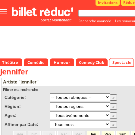
Invitations
Réduc
Bouton
menu
Sortez Maintenant!
principale
Recherche avancée
|
Les nouvea
Théâtre
Comédie
Humour
Comedy Club
Spectacle
Jennifer
Artiste "jennifer"
Filtrer ma recherche
Catégorie:
Région:
Ages:
Affiner par Date:
Sam.
Dim.
Lun.
Mar.
Mer.
Jeu.
Ven.
Sam.