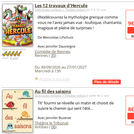
Les 12 travaux d'Hercule
Spectacles enfants > Théâtre enfant
de 3 à 10 ans
(Re)découvrez la mythologie grecque comme
vous ne l'avez jamais vue : loufoque, chantante,
9€
magique et pleine de surprises !
v
De Wenceslas Lifschutz
Avec Jennifer Dauvergne
Note internautes:
Comédie de Rennes
,
Rennes (
35
)
avec
9 avis
Du 30/09/2026 au 27/01/2027
Mercredi à 15h
Ajouter à ma liste
Au fil des saisons
Spectacles enfants > Théâtre enfant
à partir de 2 ans
Tit' fourmi se réveille un matin et choisit de
suivre le chemin qui sent l'été...
8€
Avec Jennifer Buzenet
v
Théâtre le Tribunal
,
Antibes (
06
)