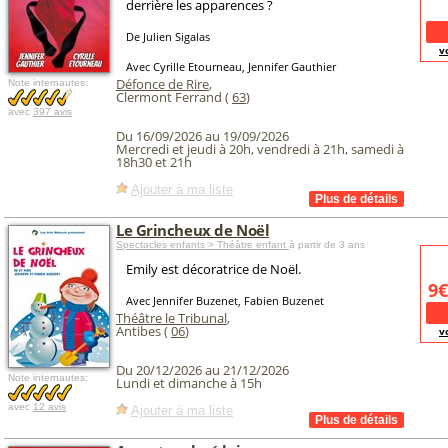
derrière les apparences ?
De Julien Sigalas
v
Avec Cyrille Etourneau, Jennifer Gauthier
Défonce de Rire
,
Note internautes:
Clermont Ferrand (
63
)
avec
397 avis
Du 16/09/2026 au 19/09/2026
Mercredi et jeudi à 20h, vendredi à 21h, samedi à
18h30 et 21h
Ajouter à ma liste
Le Grincheux de Noël
Spectacles enfants > Théâtre enfant
à partir de 3 ans
Emily est décoratrice de Noël.
9€
Avec Jennifer Buzenet, Fabien Buzenet
Théâtre le Tribunal
,
Antibes (
06
)
v
Du 20/12/2026 au 21/12/2026
Note internautes:
Lundi et dimanche à 15h
avec
12 avis
Ajouter à ma liste