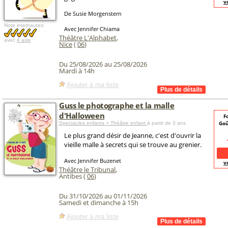
v
De Susie Morgenstern
Note internautes:
Avec Jennifer Chiama
Théâtre L'Alphabet
,
avec
4 avis
Nice
(
06
)
Du 25/08/2026 au 25/08/2026
Mardi à 14h
Ajouter à ma liste
Guss le photographe et la malle
d'Halloween
F
Goû
Spectacles enfants > Théâtre enfant
à partir de 3 ans
Le plus grand désir de Jeanne, c'est d'ouvrir la
vieille malle à secrets qui se trouve au grenier.
Avec Jennifer Buzenet
v
Théâtre le Tribunal
,
Antibes (
06
)
Du 31/10/2026 au 01/11/2026
Samedi et dimanche à 15h
Ajouter à ma liste