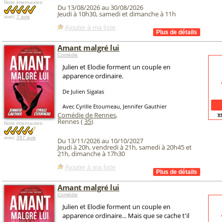
Note internautes:
Du 13/08/2026 au 30/08/2026
Jeudi à 10h30, samedi et dimanche à 11h
avec
7 avis
Ajouter à ma liste
Amant malgré lui
Comédie
Julien et Elodie forment un couple en
apparence ordinaire.
De Julien Sigalas
Avec Cyrille Etourneau, Jennifer Gauthier
Comédie de Rennes
,
v
Rennes (
35
)
Note internautes:
avec
397 avis
Du 13/11/2026 au 10/10/2027
Jeudi à 20h, vendredi à 21h, samedi à 20h45 et
21h, dimanche à 17h30
Ajouter à ma liste
Amant malgré lui
Comédie
Julien et Elodie forment un couple en
apparence ordinaire... Mais que se cache t'il