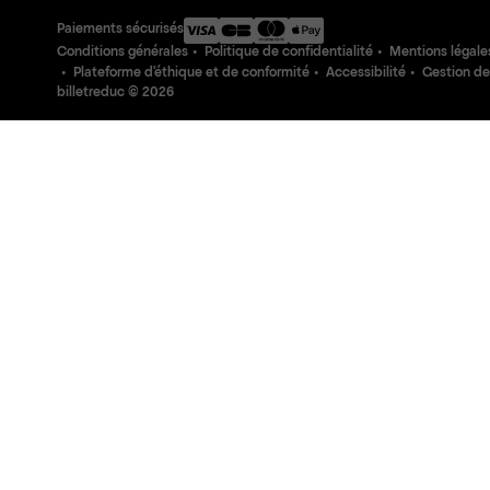
Paiements sécurisés
Conditions générales
Politique de confidentialité
Mentions légale
Plateforme d'éthique et de conformité
Accessibilité
Gestion de
billetreduc ©
2026