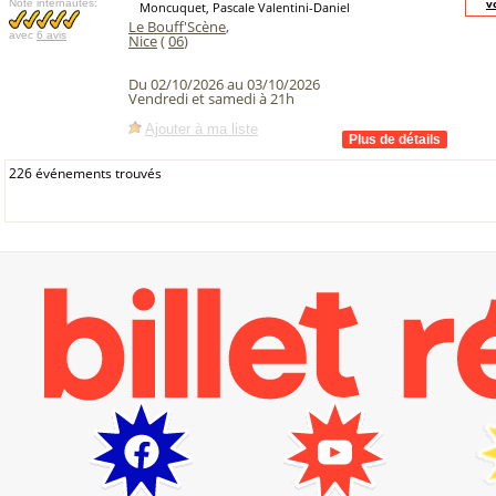
v
Note internautes:
Moncuquet, Pascale Valentini-Daniel
Le Bouff'Scène
,
avec
6 avis
Nice
(
06
)
Du 02/10/2026 au 03/10/2026
Vendredi et samedi à 21h
Ajouter à ma liste
226 événements trouvés