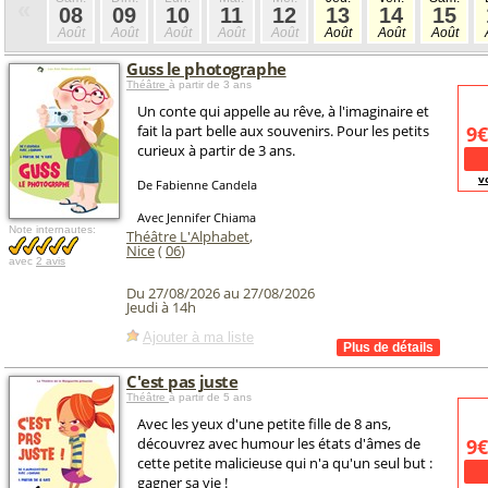
«
08
09
10
11
12
13
14
15
Août
Août
Août
Août
Août
Août
Août
Août
Guss le photographe
Théâtre
à partir de 3 ans
Un conte qui appelle au rêve, à l'imaginaire et
fait la part belle aux souvenirs. Pour les petits
9€
curieux à partir de 3 ans.
v
De Fabienne Candela
Avec Jennifer Chiama
Note internautes:
Théâtre L'Alphabet
,
Nice
(
06
)
avec
2 avis
Du 27/08/2026 au 27/08/2026
Jeudi à 14h
Ajouter à ma liste
C'est pas juste
Théâtre
à partir de 5 ans
Avec les yeux d'une petite fille de 8 ans,
découvrez avec humour les états d'âmes de
9€
cette petite malicieuse qui n'a qu'un seul but :
gagner sa vie !