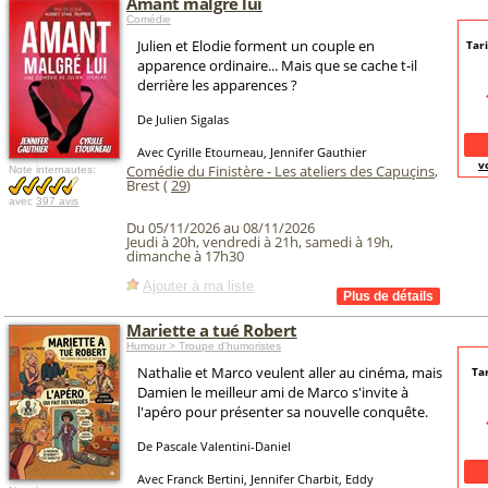
Amant malgré lui
Comédie
Julien et Elodie forment un couple en
Tari
apparence ordinaire... Mais que se cache t-il
derrière les apparences ?
De Julien Sigalas
Avec Cyrille Etourneau, Jennifer Gauthier
v
Comédie du Finistère - Les ateliers des Capuçins
,
Note internautes:
Brest (
29
)
avec
397 avis
Du 05/11/2026 au 08/11/2026
Jeudi à 20h, vendredi à 21h, samedi à 19h,
dimanche à 17h30
Ajouter à ma liste
Mariette a tué Robert
Humour > Troupe d'humoristes
Nathalie et Marco veulent aller au cinéma, mais
Tar
Damien le meilleur ami de Marco s'invite à
l'apéro pour présenter sa nouvelle conquête.
De Pascale Valentini-Daniel
Avec Franck Bertini, Jennifer Charbit, Eddy