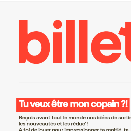
Tu veux être mon copain ?!
Reçois avant tout le monde nos idées de sorti
les nouveautés et les réduc' !
A toi de jouer pour impressionner ta moitié, ta