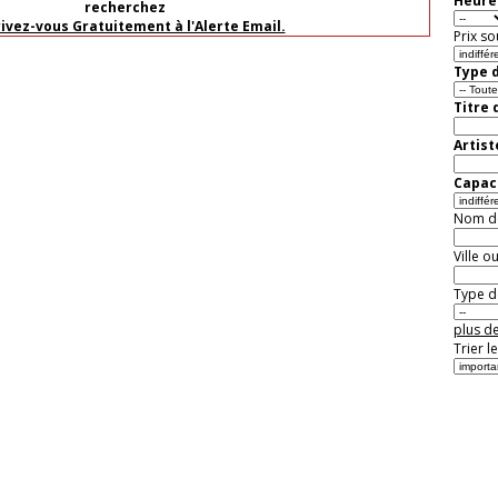
Heure 
recherchez
rivez-vous Gratuitement à l'Alerte Email.
Prix so
Type d
Titre 
Artist
Capaci
Nom de 
Ville o
Type de
plus de
Trier l