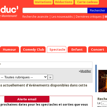
Invitations
Réductions
Carte cadeau
z Maintenant!
Recherche avancée
|
Les nouveautés
|
Dernières critiques
|
M
Humour
Comedy Club
Spectacle
Enfant
Concert
"
»
Modifier
as actuellement d'événements disponibles dans cette
Rech
Le
 prochaines dates pour les spectacles et sorties que vous