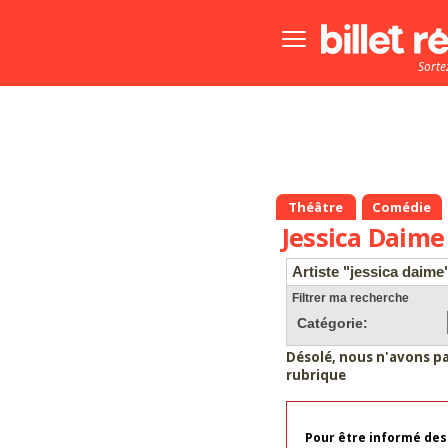
Bouton
menu
Sorte
principale
Théâtre
Comédie
Jessica Daime
Artiste "jessica daime
Filtrer ma recherche
Catégorie:
Désolé, nous n'avons p
rubrique
Pour être informé des