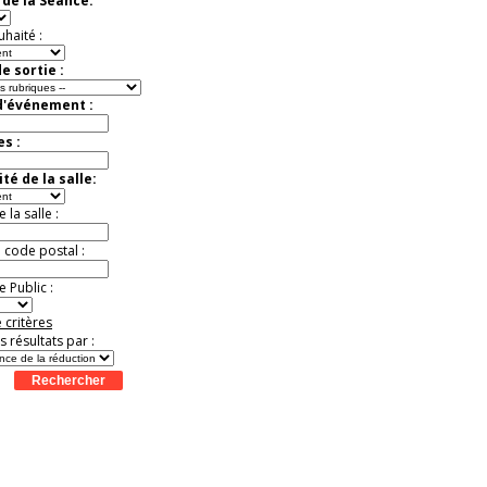
de la Séance:
Jusqu'à -57%
uhaité :
e sortie :
d'événement :
es :
té de la salle:
la salle :
u code postal :
 Public :
 critères
es résultats par :