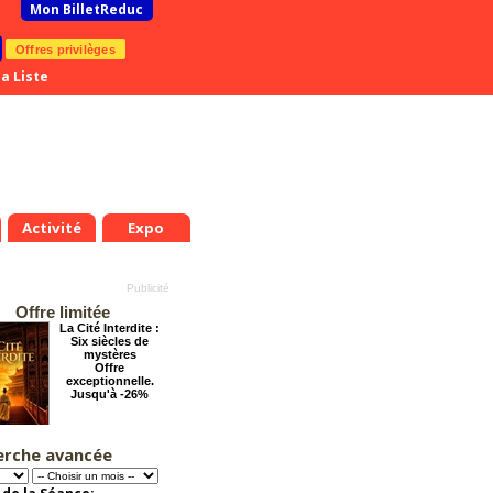
Mon BilletReduc
Offres privilèges
a Liste
Activité
Expo
Offre limitée
La Cité Interdite :
Six siècles de
mystères
Offre
exceptionnelle.
Jusqu'à -26%
erche avancée
Chéri on se dit tout
!
Offre
exceptionnelle.