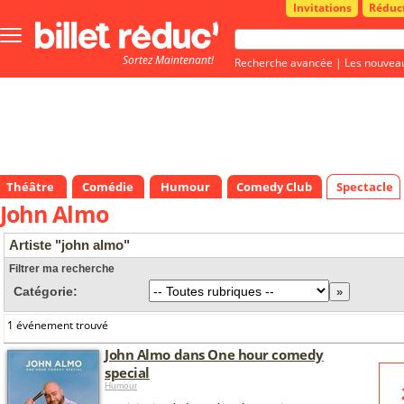
Invitations
Réduc
Bouton
menu
Sortez Maintenant!
principale
Recherche avancée
|
Les nouvea
Théâtre
Comédie
Humour
Comedy Club
Spectacle
John Almo
Artiste "john almo"
Filtrer ma recherche
Catégorie:
1 événement trouvé
John Almo dans One hour comedy
special
Humour