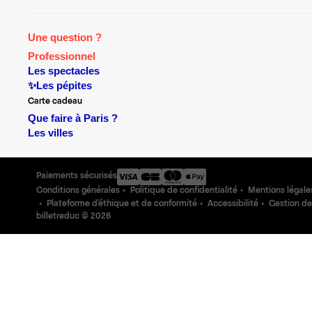
Une question ?
Professionnel
Les spectacles
✨Les pépites
Carte cadeau
Que faire à Paris ?
Les villes
Paiements sécurisés
Conditions générales
Politique de confidentialité
Mentions légale
Plateforme d'éthique et de conformité
Accessibilité
Gestion de
billetreduc ©
2026