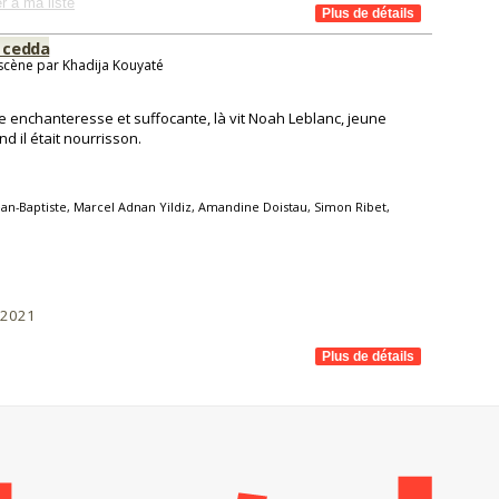
r à ma liste
e cedda
 scène par Khadija Kouyaté
le enchanteresse et suffocante, là vit Noah Leblanc, jeune
 il était nourrisson.
ean-Baptiste, Marcel Adnan Yildiz, Amandine Doistau, Simon Ribet,
/2021