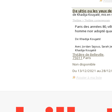
Ajoute
De ultio ou les yeux d
de Khadija Kouyaté, mis en
Théâtre > Théâtre contemporain
Paris des années 80, vil
homme noir adopté quand
De Khadija Kouyaté
Avec Jordan Sajous, Sarah J
Khadija Kouyaté
Théâtre de Belleville
,
75011
Paris
Non disponible
Du 13/12/2021 au 28/12
Ajouter à ma liste