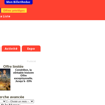
Mon BilletReduc
Offres privilèges
a Liste
Activité
Expo
Offre limitée
Cendrillon, la
véritable histoire
Offre
exceptionnelle.
Jusqu'à -33%
erche avancée
Pourquoi les
femmes aiment les
connards ?
Offre