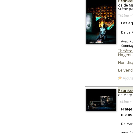
Franke
de de Ma
scène pa
Théâtre >
Les ar
De de M
Avec Ro
Sonnta
Théâtre
Nogent 
Non dis
Le vend
Ajoute
Franke
de Mary 
Théâtre > 
N'ai-j
même 
De Mary
Avec Ro