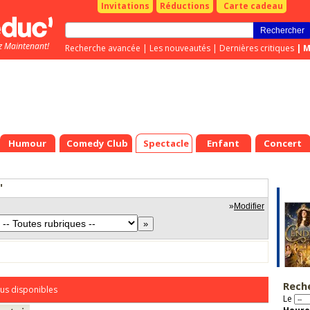
Invitations
Réductions
Carte cadeau
z Maintenant!
Recherche avancée
|
Les nouveautés
|
Dernières critiques
|
M
Humour
Comedy Club
Spectacle
Enfant
Concert
"
»
Modifier
Rech
us disponibles
Le