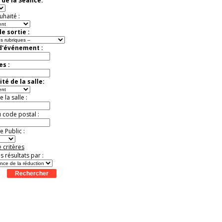
 de la Séance:
exceptionnelle.
Jusqu'à -56%
uhaité :
e sortie :
 d'événement :
es :
té de la salle:
la salle :
u code postal :
 Public :
 critères
es résultats par :