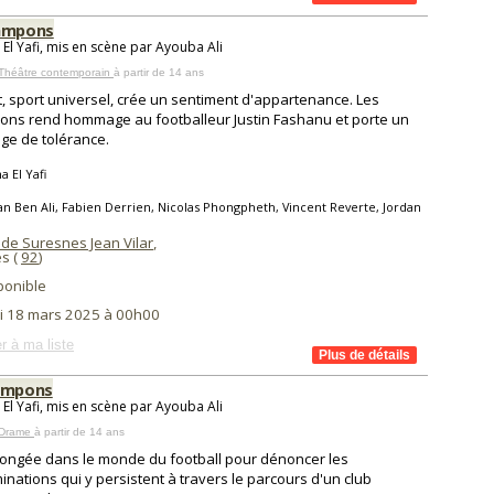
ampons
El Yafi, mis en scène par Ayouba Ali
 Théâtre contemporain
à partir de 14 ans
t, sport universel, crée un sentiment d'appartenance. Les
ns rend hommage au footballeur Justin Fashanu et porte un
e de tolérance.
 El Yafi
an Ben Ali, Fabien Derrien, Nicolas Phongpheth, Vincent Reverte, Jordan
 de Suresnes Jean Vilar
,
s (
92
)
ponible
i 18 mars 2025 à 00h00
r à ma liste
ampons
El Yafi, mis en scène par Ayouba Ali
 Drame
à partir de 14 ans
ongée dans le monde du football pour dénoncer les
minations qui y persistent à travers le parcours d'un club