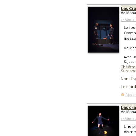
Les Cr
de Mona 
Théâtre >
Le foo
Crampo
messag
De Mona
Avec El
Sajous
Théâtre
Suresne
Non dis
Le mard
Ajoute
Les cr
de Mona 
Théâtre >
Une pl
discri