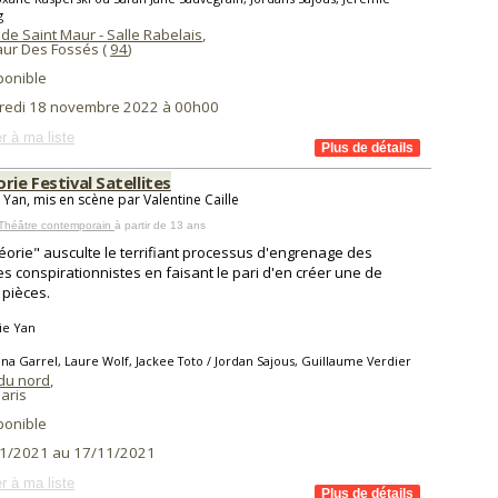
g
de Saint Maur - Salle Rabelais
,
aur Des Fossés (
94
)
ponible
redi 18 novembre 2022 à 00h00
r à ma liste
rie Festival Satellites
 Yan, mis en scène par Valentine Caille
 Théâtre contemporain
à partir de 13 ans
éorie" ausculte le terrifiant processus d'engrenage des
es conspirationnistes en faisant le pari d'en créer une de
 pièces.
ie Yan
na Garrel, Laure Wolf, Jackee Toto / Jordan Sajous, Guillaume Verdier
 du nord
,
aris
ponible
1/2021 au 17/11/2021
r à ma liste