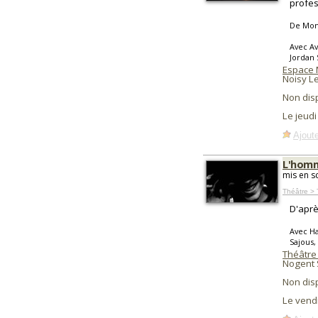
profes
De Mona
Avec Av
Jordan 
Espace 
Noisy L
Non dis
Le jeudi
Ajoute
L'homm
mis en s
Théâtre > 
D'aprè
Avec Ha
Sajous,
Théâtre
Nogent 
Non dis
Le vend