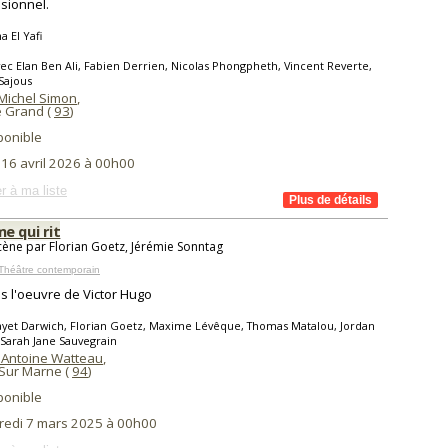
sionnel.
 El Yafi
ec Elan Ben Ali, Fabien Derrien, Nicolas Phongpheth, Vincent Reverte,
Sajous
Michel Simon
,
e Grand (
93
)
ponible
 16 avril 2026 à 00h00
r à ma liste
e qui rit
cène par Florian Goetz, Jérémie Sonntag
Théâtre contemporain
s l'oeuvre de Victor Hugo
yet Darwich, Florian Goetz, Maxime Lévêque, Thomas Matalou, Jordan
 Sarah Jane Sauvegrain
 Antoine Watteau
,
Sur Marne (
94
)
ponible
redi 7 mars 2025 à 00h00