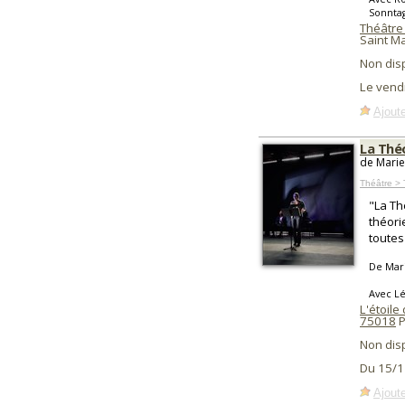
Sonnta
Théâtre 
Saint M
Non dis
Le vend
Ajoute
La Théo
de Marie
Théâtre >
"La Th
théori
toutes
De Mar
Avec Lé
L'étoile
75018
P
Non dis
Du 15/1
Ajoute