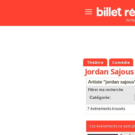
Bouton
menu
Sorte
principale
Théâtre
Comédie
Jordan Sajous
Artiste "jordan sajous
Filtrer ma recherche
Catégorie:
7 événements trouvés
Ces évènements ne sont pl