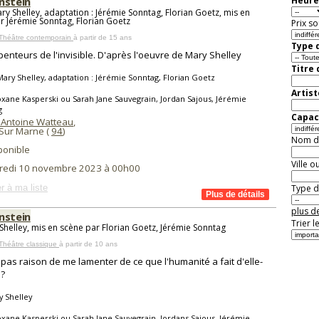
nstein
Heure
ry Shelley, adaptation : Jérémie Sonntag, Florian Goetz, mis en
r Jérémie Sonntag, Florian Goetz
Prix so
 Théâtre contemporain
à partir de 15 ans
Type d
penteurs de l'invisible. D'après l'oeuvre de Mary Shelley
Titre
ary Shelley, adaptation : Jérémie Sonntag, Florian Goetz
Artist
xane Kasperski ou Sarah Jane Sauvegrain, Jordan Sajous, Jérémie
g
Capaci
 Antoine Watteau
,
Sur Marne (
94
)
Nom de 
ponible
Ville o
redi 10 novembre 2023 à 00h00
r à ma liste
Type de
plus de
nstein
Trier l
Shelley, mis en scène par Florian Goetz, Jérémie Sonntag
Théâtre classique
à partir de 10 ans
e pas raison de me lamenter de ce que l'humanité a fait d'elle-
?
 Shelley
xane Kasperski ou Sarah Jane Sauvegrain, Jordans Sajous, Jérémie