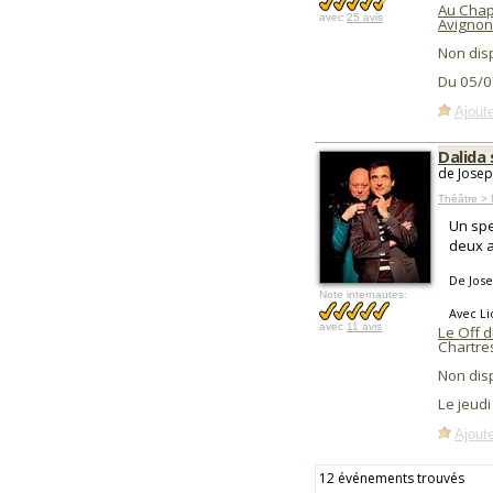
Au Cha
avec
25 avis
Avignon
Non dis
Du 05/0
Ajoute
Dalida 
de Josep
Théâtre > 
Un spe
deux a
De Jose
Note internautes:
Avec Li
avec
11 avis
Le Off d
Chartre
Non dis
Le jeud
Ajoute
12 événements trouvés