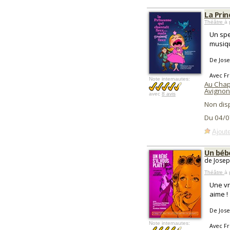
La Prin
Théâtre
à 
Un spe
musiq
De Jose
Avec Fr
Note internautes:
Au Cha
Avignon
avec
8 avis
Non dis
Du 04/0
Ajoute
Un bébé
de Josep
Théâtre
à 
Une vr
aime !
De Jose
Note internautes:
Avec Fr