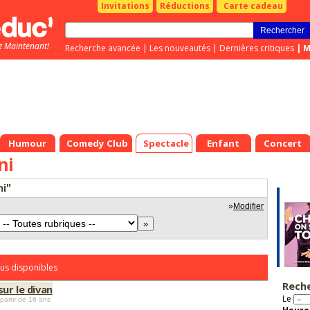
Invitations
Réductions
Carte cadeau
z Maintenant!
Recherche avancée
|
Les nouveautés
|
Dernières critiques
|
M
Humour
Comedy Club
Spectacle
Enfant
Concert
ni
ni"
»
Modifier
us disponibles
Rech
sur le divan
Le
 partir de 16 ans