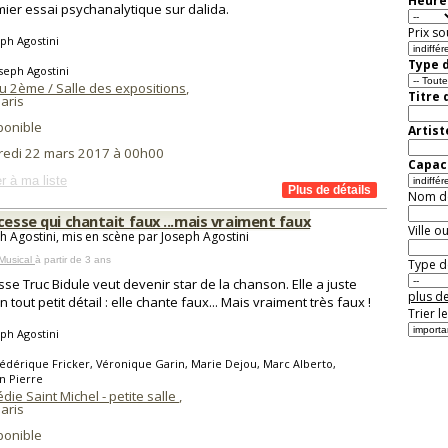
Heure 
mier essai psychanalytique sur dalida.
Prix so
ph Agostini
Type d
seph Agostini
u 2ème / Salle des expositions
,
Titre 
aris
ponible
Artist
redi 22 mars 2017 à 00h00
Capaci
r à ma liste
Nom de 
cesse qui chantait faux ...mais vraiment faux
Ville o
h Agostini, mis en scène par Joseph Agostini
Musical
à partir de 3 ans
Type de
sse Truc Bidule veut devenir star de la chanson. Elle a juste
plus de
 tout petit détail : elle chante faux... Mais vraiment très faux !
Trier l
ph Agostini
édérique Fricker, Véronique Garin, Marie Dejou, Marc Alberto,
n Pierre
ie Saint Michel - petite salle
,
aris
ponible