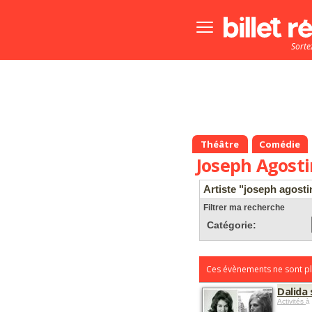
Bouton
menu
Sorte
principale
Théâtre
Comédie
Joseph Agosti
Artiste "joseph agosti
Filtrer ma recherche
Catégorie:
Ces évènements ne sont pl
Dalida 
Activités
à