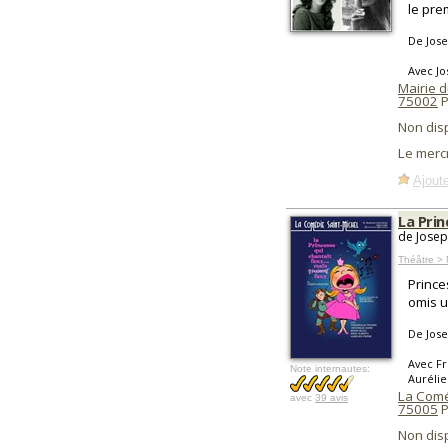
le pre
De Jose
Avec Jo
Mairie d
75002
P
Non dis
Le merc
Ajoute
La Prin
de Josep
Théâtre > 
Prince
omis un
De Jose
Avec Fr
Note internautes:
Aurélie
La Coméd
avec
39 avis
75005
P
Non dis