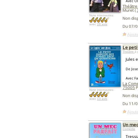
Avec Ol
Théâtre
Muret (
Note internautes:
Non dis
avec
26 avis
Du 07/0
Ajoute
Le peti
Théâtre
à 
Jules e
De Jose
Avec Fa
La Coméd
75005
P
Note internautes:
Non dis
avec
13 avis
Du 11/0
Ajoute
Un mec
Comédie
Tressi