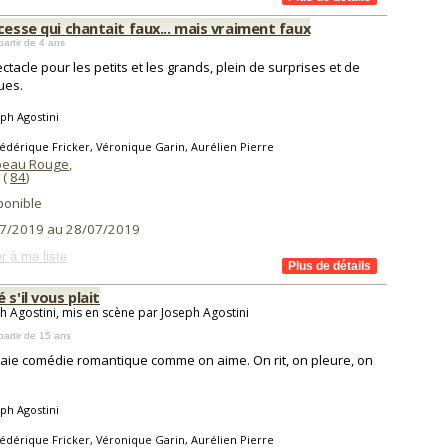
cesse qui chantait faux... mais vraiment faux
partir de 4 ans
ctacle pour les petits et les grands, plein de surprises et de
ues.
ph Agostini
édérique Fricker, Véronique Garin, Aurélien Pierre
peau Rouge
,
(
84
)
ponible
7/2019 au 28/07/2019
r à ma liste
 s'il vous plait
h Agostini, mis en scène par Joseph Agostini
partir de 15 ans
aie comédie romantique comme on aime. On rit, on pleure, on
ph Agostini
édérique Fricker, Véronique Garin, Aurélien Pierre