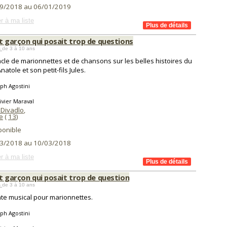
9/2018 au 06/01/2019
r à ma liste
t garçon qui posait trop de questions
s
de 3 à 10 ans
cle de marionnettes et de chansons sur les belles histoires du
atole et son petit-fils Jules.
ph Agostini
ivier Maraval
 Divadlo
,
e
(
13
)
ponible
3/2018 au 10/03/2018
r à ma liste
t garçon qui posait trop de question
s
de 3 à 10 ans
te musical pour marionnettes.
ph Agostini