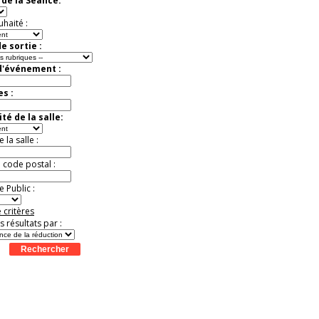
de la Séance:
Jusqu'à -50%
uhaité :
e sortie :
d'événement :
es :
té de la salle:
la salle :
u code postal :
 Public :
 critères
es résultats par :