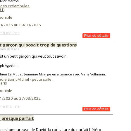
ivier Maraval
 des Préambules
,
31
)
ponible
3/2025 au 09/03/2025
r à ma liste
t garçon qui posait trop de questions
partir de 3 ans
st un petit garçon qui veut tout savoir !
ph Agostini
bien Le Mouël, Jeannine Milange en alterance avec Maria Vollmann.
ie Saint Michel - petite salle
,
aris
ponible
1/2020 au 27/03/2022
r à ma liste
 presque parfait
a est amoureuse de David, la caricature du parfait hétéro