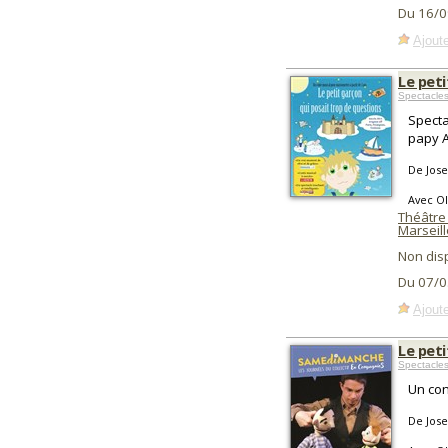
Du 16/0
Ajoute
Le peti
Spectacle
Specta
papy An
De Jose
Avec Ol
Théâtre
Marseill
Non dis
Du 07/0
Ajoute
Le peti
Spectacle
Un con
De Jose