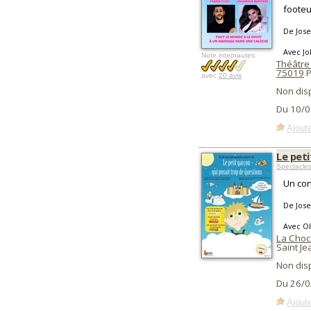
footeu
De Jose
Avec Jo
Note internautes:
Théâtre
75019
P
avec
20 avis
Non dis
Du 10/0
Ajoute
Le peti
Spectacle
Un con
De Jose
Avec Ol
La Choc
Saint J
Non dis
Du 26/0
Ajoute