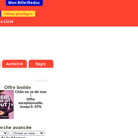
Mon BilletReduc
Offres privilèges
a Liste
Activité
Expo
Offre limitée
Chéri on se dit tout
!
Offre
exceptionnelle.
Jusqu'à -57%
erche avancée
Dernier coup de
ciseaux
Offre
exceptionnelle.