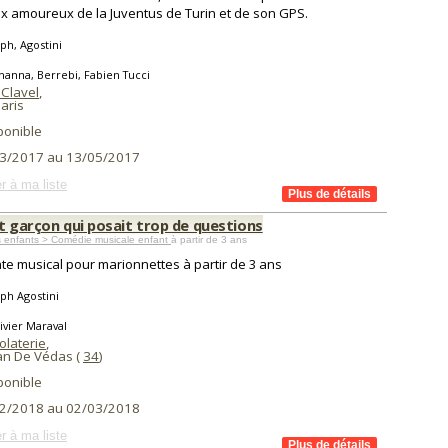
x amoureux de la Juventus de Turin et de son GPS.
ph, Agostini
hanna, Berrebi, Fabien Tucci
 Clavel
,
aris
ponible
3/2017 au 13/05/2017
r à ma liste
t garçon qui posait trop de questions
s enfants > Comédie musicale enfant
à partir de 3 ans
te musical pour marionnettes à partir de 3 ans
ph Agostini
ivier Maraval
olaterie
,
ean De Védas (
34
)
ponible
2/2018 au 02/03/2018
r à ma liste