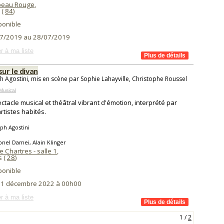
peau Rouge
,
(
84
)
ponible
7/2019 au 28/07/2019
r à ma liste
sur le divan
h Agostini, mis en scène par Sophie Lahayville, Christophe Roussel
Musical
ctacle musical et théâtral vibrant d'émotion, interprété par
rtistes habités.
ph Agostini
onel Damei, Alain Klinger
e Chartres - salle 1
,
s (
28
)
ponible
i 1 décembre 2022 à 00h00
r à ma liste
1
/
2