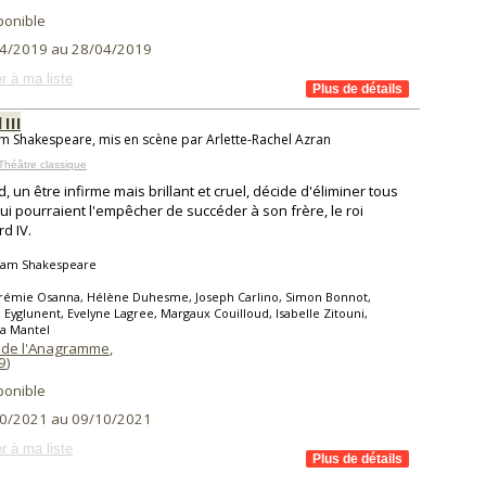
ponible
4/2019 au 28/04/2019
r à ma liste
 III
am Shakespeare, mis en scène par Arlette-Rachel Azran
Théâtre classique
d, un être infirme mais brillant et cruel, décide d'éliminer tous
ui pourraient l'empêcher de succéder à son frère, le roi
d IV.
liam Shakespeare
érémie Osanna, Hélène Duhesme, Joseph Carlino, Simon Bonnot,
Eyglunent, Evelyne Lagree, Margaux Couilloud, Isabelle Zitouni,
a Mantel
 de l'Anagramme
,
9
)
ponible
0/2021 au 09/10/2021
r à ma liste