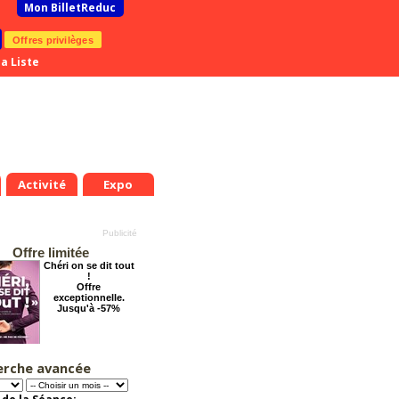
Mon BilletReduc
Offres privilèges
a Liste
Activité
Expo
Offre limitée
Chéri on se dit tout
!
Offre
exceptionnelle.
Jusqu'à -57%
erche avancée
Éternelle Notre-
Dame : Une
expédition
immersive en réalité