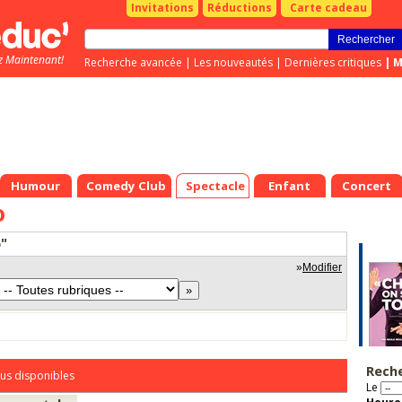
Invitations
Réductions
Carte cadeau
z Maintenant!
Recherche avancée
|
Les nouveautés
|
Dernières critiques
|
M
Humour
Comedy Club
Spectacle
Enfant
Concert
o
o"
»
Modifier
Rech
us disponibles
Le