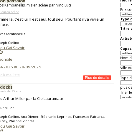
son pantalon
Heure 
os Kambanellis, mis en scène par Nino Luci
Prix so
Seul en scène
me là, c'est lui. Il est seul, tout seul. Pourtant il va vivre un
Type d
 face.
Titre 
vos Kambanellis
Artist
seph Carlino
 du Gai Savoir
,
Capaci
9
)
Nom de 
ponible
9/2025 au 28/09/2025
Ville o
r à ma liste
Type de
 docks
plus de
partir de 15 ans
Trier l
s Arthur Miller par la Cie Lauramaar
ur Miller
seph Carlino, Ana Diener, Stéphanie Leprince, Francesco Patriarca,
uvay, Philippe Vindras
 du Gai Savoir
,
9
)