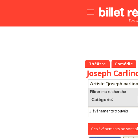
Bouton
menu
Sorte
principale
Théâtre
Comédie
Joseph Carlin
Artiste "joseph carlin
Filtrer ma recherche
Catégorie:
3 événements trouvés
Ces évènements ne sont pl