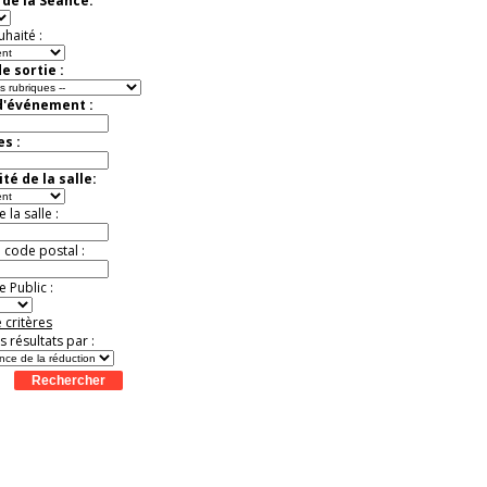
de la Séance:
virtuelle à la Cité de
l'Histoire
uhaité :
Expérience unique !
Offre
promotionnelle.
e sortie :
Jusqu'à -35%
d'événement :
es :
té de la salle:
la salle :
u code postal :
 Public :
 critères
es résultats par :