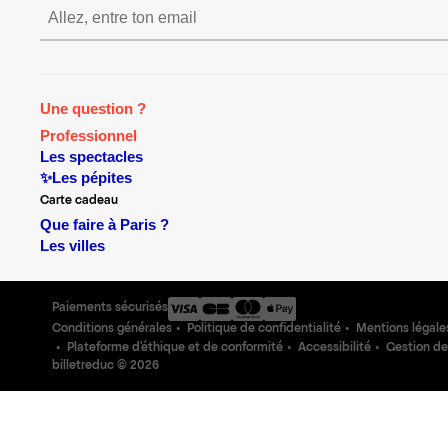
S’inscrire S’inscrire S’inscrire S
Une question ?
Professionnel
Les spectacles
✨Les pépites
Carte cadeau
Que faire à Paris ?
Les villes
Paiements sécurisés
Conditions générales
Politique de confidentialité
Mentions légale
Plateforme d'éthique et de conformité
Accessibilité
Gestion de
billetreduc ©
2026