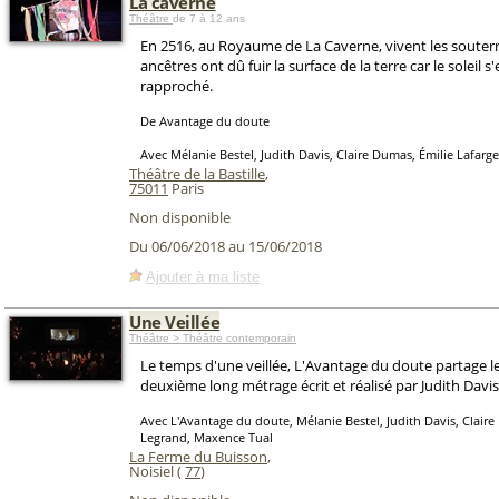
La caverne
Théâtre
de 7 à 12 ans
En 2516, au Royaume de La Caverne, vivent les souterri
ancêtres ont dû fuir la surface de la terre car le soleil s
rapproché.
De Avantage du doute
Avec Mélanie Bestel, Judith Davis, Claire Dumas, Émilie Lafarg
Théâtre de la Bastille
,
75011
Paris
Non disponible
Du 06/06/2018 au 15/06/2018
Ajouter à ma liste
Une Veillée
Théâtre > Théâtre contemporain
Le temps d'une veillée, L'Avantage du doute partage le
deuxième long métrage écrit et réalisé par Judith Davis
Avec L'Avantage du doute, Mélanie Bestel, Judith Davis, Clair
Legrand, Maxence Tual
La Ferme du Buisson
,
Noisiel (
77
)