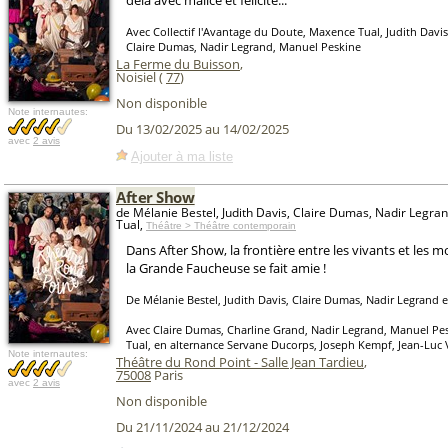
delà avec malice et félicité...
Avec Collectif l'Avantage du Doute, Maxence Tual, Judith Davis
Claire Dumas, Nadir Legrand, Manuel Peskine
La Ferme du Buisson
,
Noisiel (
77
)
Non disponible
Note internautes:
Du 13/02/2025 au 14/02/2025
avec
2 avis
Ajouter à ma liste
After Show
de Mélanie Bestel, Judith Davis, Claire Dumas, Nadir Legr
Tual,
Théâtre > Théâtre contemporain
Dans After Show, la frontière entre les vivants et les mo
la Grande Faucheuse se fait amie !
De Mélanie Bestel, Judith Davis, Claire Dumas, Nadir Legrand 
Avec Claire Dumas, Charline Grand, Nadir Legrand, Manuel Pe
Tual, en alternance Servane Ducorps, Joseph Kempf, Jean-Luc 
Note internautes:
Théâtre du Rond Point - Salle Jean Tardieu
,
75008
Paris
avec
2 avis
Non disponible
Du 21/11/2024 au 21/12/2024