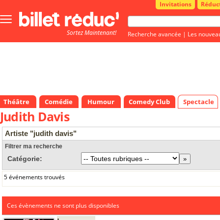
Invitations
Réduc
Bouton
menu
Sortez Maintenant!
principale
Recherche avancée
|
Les nouvea
Théâtre
Comédie
Humour
Comedy Club
Spectacle
Judith Davis
Artiste "judith davis"
Filtrer ma recherche
Catégorie:
5 événements trouvés
Ces évènements ne sont plus disponibles