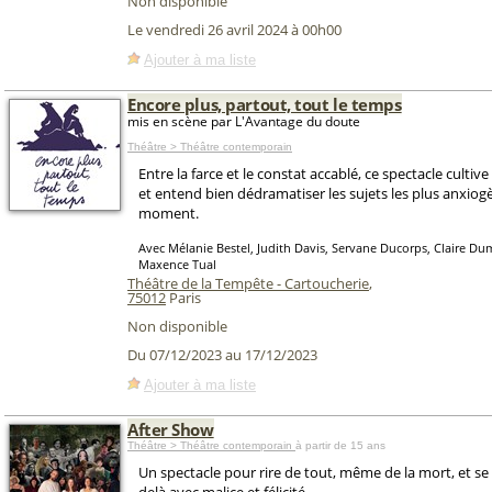
Non disponible
Le vendredi 26 avril 2024 à 00h00
Ajouter à ma liste
Encore plus, partout, tout le temps
mis en scène par L'Avantage du doute
Théâtre > Théâtre contemporain
Entre la farce et le constat accablé, ce spectacle cultive
et entend bien dédramatiser les sujets les plus anxio
moment.
Avec Mélanie Bestel, Judith Davis, Servane Ducorps, Claire Du
Maxence Tual
Théâtre de la Tempête - Cartoucherie
,
75012
Paris
Non disponible
Du 07/12/2023 au 17/12/2023
Ajouter à ma liste
After Show
Théâtre > Théâtre contemporain
à partir de 15 ans
Un spectacle pour rire de tout, même de la mort, et se 