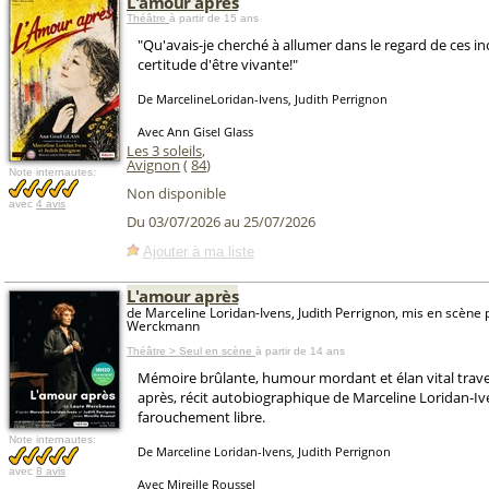
L'amour aprés
Théâtre
à partir de 15 ans
"Qu'avais-je cherché à allumer dans le regard de ces in
certitude d'être vivante!"
De MarcelineLoridan-Ivens, Judith Perrignon
Avec Ann Gisel Glass
Les 3 soleils
,
Avignon
(
84
)
Note internautes:
Non disponible
avec
4 avis
Du 03/07/2026 au 25/07/2026
Ajouter à ma liste
L'amour après
de Marceline Loridan-Ivens, Judith Perrignon, mis en scène 
Werckmann
Théâtre > Seul en scène
à partir de 14 ans
Mémoire brûlante, humour mordant et élan vital trav
après, récit autobiographique de Marceline Loridan-I
farouchement libre.
Note internautes:
De Marceline Loridan-Ivens, Judith Perrignon
avec
8 avis
Avec Mireille Roussel