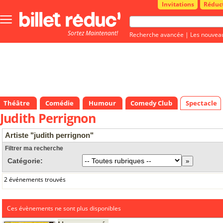
Invitations
Réduc
Bouton
menu
Sortez Maintenant!
principale
Recherche avancée
|
Les nouvea
Théâtre
Comédie
Humour
Comedy Club
Spectacle
Judith Perrignon
Artiste "judith perrignon"
Filtrer ma recherche
Catégorie:
2 événements trouvés
Ces évènements ne sont plus disponibles