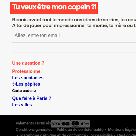
Tu veux être mon copain ?!
Reçois avant tout le monde nos idées de sorties, les nouv
A toi de jouer pour impressionner ta moitié, ta mère ou ta
S’inscrire S’inscrire S’ins
Une question ?
Professionnel
Les spectacles
✨Les pépites
Carte cadeau
Que faire à Paris ?
Les villes
Paiements sécurisés
Conditions générales
Politique de confidentialité
Mentions légale
Plateforme d'éthique et de conformité
Accessibilité
Gestion de