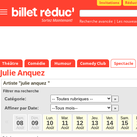
Invitations
Réduc
Bouton
menu
Sortez Maintenant!
principale
Recherche avancée
|
Les nouvea
Théâtre
Comédie
Humour
Comedy Club
Spectacle
Julie Anquez
Artiste "julie anquez "
Filtrer ma recherche
Catégorie:
Affiner par Date:
Sam.
Dim.
Lun.
Mar.
Mer.
Jeu.
Ven.
Sam.
«
08
09
10
11
12
13
14
15
Août
Août
Août
Août
Août
Août
Août
Août