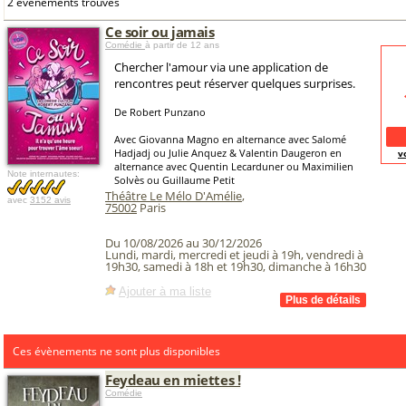
2 événements trouvés
Ce soir ou jamais
Comédie
à partir de 12 ans
Chercher l'amour via une application de
rencontres peut réserver quelques surprises.
De Robert Punzano
Avec Giovanna Magno en alternance avec Salomé
Hadjadj ou Julie Anquez & Valentin Daugeron en
v
alternance avec Quentin Lecarduner ou Maximilien
Note internautes:
Solvès ou Guillaume Petit
Théâtre Le Mélo D'Amélie
,
avec
3152 avis
75002
Paris
Du 10/08/2026 au 30/12/2026
Lundi, mardi, mercredi et jeudi à 19h, vendredi à
19h30, samedi à 18h et 19h30, dimanche à 16h30
Ajouter à ma liste
Ces évènements ne sont plus disponibles
Feydeau en miettes !
Comédie