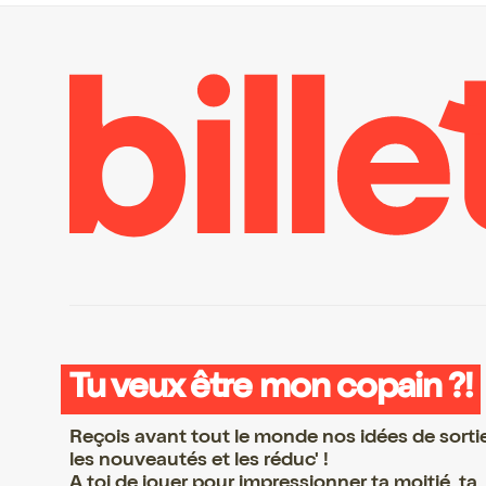
Tu veux être mon copain ?!
Reçois avant tout le monde nos idées de sorti
les nouveautés et les réduc' !
A toi de jouer pour impressionner ta moitié, ta