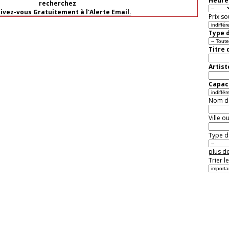
Heure 
recherchez
rivez-vous Gratuitement à l'Alerte Email.
Prix so
Type d
Titre 
Artist
Capaci
Nom de 
Ville o
Type de
plus de
Trier l