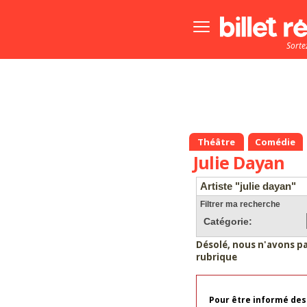
Bouton
menu
Sorte
principale
Théâtre
Comédie
Julie Dayan
Artiste "julie dayan"
Filtrer ma recherche
Catégorie:
Désolé, nous n'avons p
rubrique
Pour être informé des