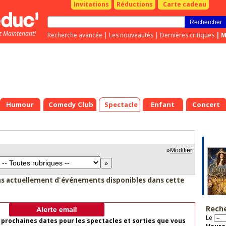
Invitations
Réductions
Carte cadeau
z Maintenant!
Recherche avancée
|
Les nouveautés
|
Dernières critiques
|
M
Humour
Comedy Club
Spectacle
Enfant
Concert
»
Modifier
as actuellement d'événements disponibles dans cette
Rech
Le
 prochaines dates pour les spectacles et sorties que vous