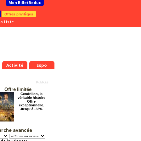
Mon BilletReduc
Offres privilèges
a Liste
Activité
Expo
Offre limitée
Cendrillon, la
véritable histoire
Offre
exceptionnelle.
Jusqu'à -33%
erche avancée
La Cité Interdite :
Six siècles de
mystères
Offre