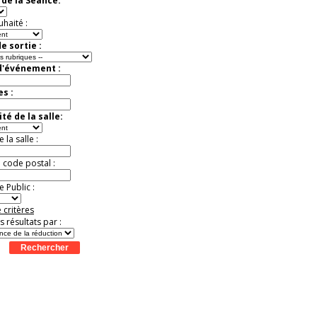
de la Séance:
exceptionnelle.
Jusqu'à -26%
uhaité :
e sortie :
d'événement :
es :
té de la salle:
la salle :
u code postal :
 Public :
 critères
es résultats par :