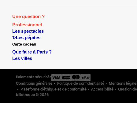
Une question ?
Professionnel
Les spectacles
✨Les pépites
Carte cadeau
Que faire à Paris ?
Les villes
Paiements sécurisés
Conditions générales
Politique de confidentialité
Mentions légale
Plateforme d'éthique et de conformité
Accessibilité
Gestion de
billetreduc ©
2026