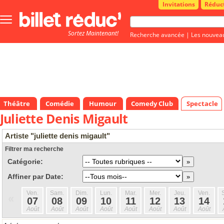
Invitations
Réduc
Bouton
menu
Sortez Maintenant!
principale
Recherche avancée
|
Les nouvea
Théâtre
Comédie
Humour
Comedy Club
Spectacle
Juliette Denis Migault
Artiste "juliette denis migault"
Filtrer ma recherche
Catégorie:
Affiner par Date:
Ven.
Sam.
Dim.
Lun.
Mar.
Mer.
Jeu.
Ven.
«
07
08
09
10
11
12
13
14
Août
Août
Août
Août
Août
Août
Août
Août