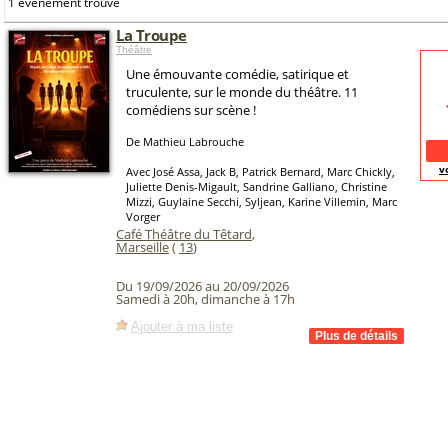
1 événement trouvé
La Troupe
Théâtre
Une émouvante comédie, satirique et
truculente, sur le monde du théâtre. 11
comédiens sur scène !
De Mathieu Labrouche
v
Avec José Assa, Jack B, Patrick Bernard, Marc Chickly,
Juliette Denis-Migault, Sandrine Galliano, Christine
Mizzi, Guylaine Secchi, Syljean, Karine Villemin, Marc
Vorger
Café Théâtre du Têtard
,
Marseille
(
13
)
Du 19/09/2026 au 20/09/2026
Samedi à 20h, dimanche à 17h
Ajouter à ma liste