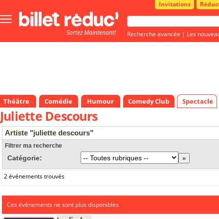
Invitations
Réduc
Bouton
menu
Sortez Maintenant!
principale
Recherche avancée
|
Les nouvea
Théâtre
Comédie
Humour
Comedy Club
Spectacle
Juliette Descours
Artiste "juliette descours"
Filtrer ma recherche
Catégorie:
2 événements trouvés
Ces évènements ne sont plus disponibles