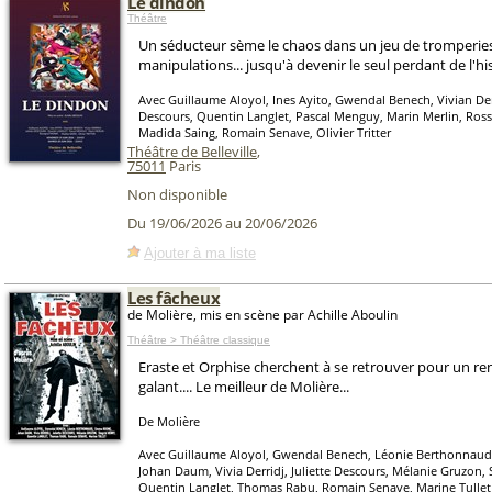
Le dindon
Théâtre
Un séducteur sème le chaos dans un jeu de tromperies
manipulations... jusqu'à devenir le seul perdant de l'his
Avec Guillaume Aloyol, Ines Ayito, Gwendal Benech, Vivian Derr
Descours, Quentin Langlet, Pascal Menguy, Marin Merlin, Ros
Madida Saing, Romain Senave, Olivier Tritter
Théâtre de Belleville
,
75011
Paris
Non disponible
Du 19/06/2026 au 20/06/2026
Ajouter à ma liste
Les fâcheux
de Molière, mis en scène par Achille Aboulin
Théâtre > Théâtre classique
Eraste et Orphise cherchent à se retrouver pour un r
galant.... Le meilleur de Molière...
De Molière
Avec Guillaume Aloyol, Gwendal Benech, Léonie Berthonnau
Johan Daum, Vivia Derridj, Juliette Descours, Mélanie Gruzon, 
Quentin Langlet, Thomas Rabu, Romain Senave, Marine Tullet