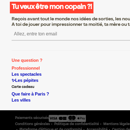
Tu veux être mon copain ?!
Reçois avant tout le monde nos idées de sorties, les nouv
A toi de jouer pour impressionner ta moitié, ta mère ou ta
S’inscrire S’inscrire S’insc
Une question ?
Professionnel
Les spectacles
✨Les pépites
Carte cadeau
Que faire à Paris ?
Les villes
Paiements sécurisés
Conditions générales
Politique de confidentialité
Mentions légale
Plateforme d'éthique et de conformité
Accessibilité
Gestion de