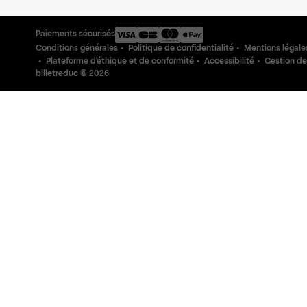
Paiements sécurisés
Conditions générales
Politique de confidentialité
Mentions légale
Plateforme d'éthique et de conformité
Accessibilité
Gestion de
billetreduc ©
2026