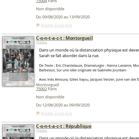
75004
Paris
Non disponible
Du 09/08/2020 au 13/09/2020
Ajouter à ma liste
C-o-n-t-a-c-t : Montorgueil
Théâtre
Dans un monde où la distanciation physique est deve
Sarah se fait aborder dans la rue.
De Texte : Eric Chantelauze, Dramaturgie : Hanna Lasserre, Mus
Barbessol, Sur une idée originale de Gabrielle Jourdain
Avec Inès Amoura, Gilles Vajou, Jacques Verzier, June van der 
Montorgueil
75002
Paris
Non disponible
Du 12/08/2020 au 09/09/2020
Ajouter à ma liste
C-o-n-t-a-c-t : République
Théâtre
Dans un monde où la distanciation physique est deve