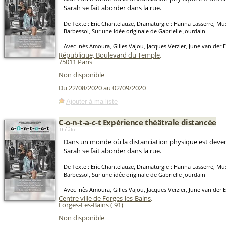
Sarah se fait aborder dans la rue.
De Texte : Eric Chantelauze, Dramaturgie : Hanna Lasserre, Mus
Barbessol, Sur une idée originale de Gabrielle Jourdain
Avec Inès Amoura, Gilles Vajou, Jacques Verzier, June van der 
République, Boulevard du Temple
,
75011
Paris
Non disponible
Du 22/08/2020 au 02/09/2020
Ajouter à ma liste
C-o-n-t-a-c-t Expérience théâtrale distancée
Théâtre
Dans un monde où la distanciation physique est deve
Sarah se fait aborder dans la rue.
De Texte : Eric Chantelauze, Dramaturgie : Hanna Lasserre, Mus
Barbessol, Sur une idée originale de Gabrielle Jourdain
Avec Inès Amoura, Gilles Vajou, Jacques Verzier, June van der 
Centre ville de Forges-les-Bains
,
Forges-Les-Bains (
91
)
Non disponible