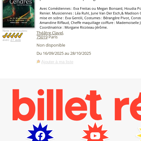
Avec Comédiennes : Eva Freitas ou Megan Bonsard, Houdia P
Renier. Musiciennes : Léa Ruhl, June Van Der Esch,& Madison G
mise en scène : Eva Gentili, Costumes : Bérangère Pivot, Constr
Amandine Riffaud, Cheffe maquillage coiffure : Mademoiselle 
Coordinatrice : Morgane Ricoteau-Jérôme.
Note internautes:
Théâtre Clavel
,
75019
Paris
avec
27 avis
Non disponible
Du 16/09/2025 au 28/10/2025
Ajouter à ma liste