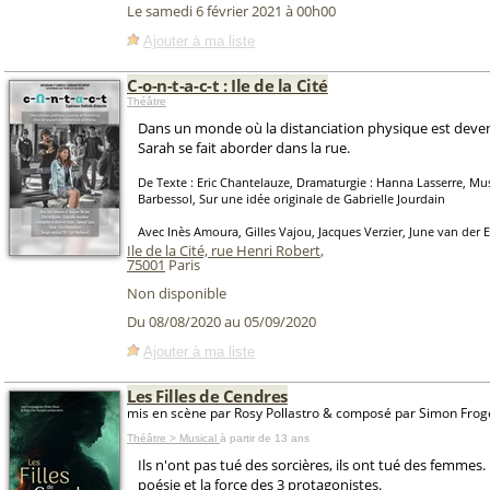
Le samedi 6 février 2021 à 00h00
Ajouter à ma liste
C-o-n-t-a-c-t : Ile de la Cité
Théâtre
Dans un monde où la distanciation physique est deve
Sarah se fait aborder dans la rue.
De Texte : Eric Chantelauze, Dramaturgie : Hanna Lasserre, Mus
Barbessol, Sur une idée originale de Gabrielle Jourdain
Avec Inès Amoura, Gilles Vajou, Jacques Verzier, June van der 
Ile de la Cité, rue Henri Robert
,
75001
Paris
Non disponible
Du 08/08/2020 au 05/09/2020
Ajouter à ma liste
Les Filles de Cendres
mis en scène par Rosy Pollastro & composé par Simon Fro
Théâtre > Musical
à partir de 13 ans
Ils n'ont pas tué des sorcières, ils ont tué des femmes.
poésie et la force des 3 protagonistes.