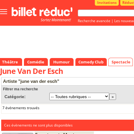
Invitations
Réduc
Bouton
menu
Sortez Maintenant!
principale
Recherche avancée
|
Les nouvea
Théâtre
Comédie
Humour
Comedy Club
Spectacle
June Van Der Esch
Artiste "june van der esch"
Filtrer ma recherche
Catégorie:
7 événements trouvés
Ces évènements ne sont plus disponibles