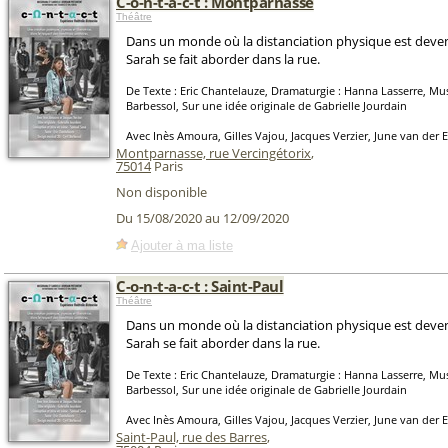
C-o-n-t-a-c-t : Montparnasse
Théâtre
Dans un monde où la distanciation physique est deve
Sarah se fait aborder dans la rue.
De Texte : Eric Chantelauze, Dramaturgie : Hanna Lasserre, Mus
Barbessol, Sur une idée originale de Gabrielle Jourdain
Avec Inès Amoura, Gilles Vajou, Jacques Verzier, June van der 
Montparnasse, rue Vercingétorix
,
75014
Paris
Non disponible
Du 15/08/2020 au 12/09/2020
Ajouter à ma liste
C-o-n-t-a-c-t : Saint-Paul
Théâtre
Dans un monde où la distanciation physique est deve
Sarah se fait aborder dans la rue.
De Texte : Eric Chantelauze, Dramaturgie : Hanna Lasserre, Mus
Barbessol, Sur une idée originale de Gabrielle Jourdain
Avec Inès Amoura, Gilles Vajou, Jacques Verzier, June van der 
Saint-Paul, rue des Barres
,