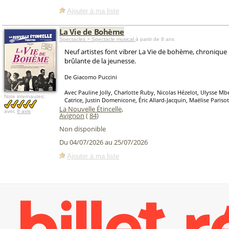
Ajouter à ma liste
La Vie de Bohème
Spectacles > Spectacle musical
à partir de 8 ans
Neuf artistes font vibrer La Vie de bohème, chronique 
brûlante de la jeunesse.
De Giacomo Puccini
Avec Pauline Jolly, Charlotte Ruby, Nicolas Hézelot, Ulysse M
Note internautes:
Catrice, Justin Domenicone, Éric Allard-Jacquin, Maëlise Pariso
La Nouvelle Étincelle
,
avec
8 avis
Avignon
(
84
)
Non disponible
Du 04/07/2026 au 25/07/2026
Ajouter à ma liste