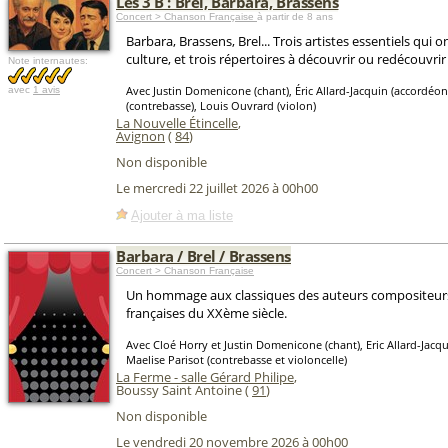
Les 3 B : Brel, Barbara, Brassens
Concert > Chanson Française
à partir de 8 ans
Barbara, Brassens, Brel... Trois artistes essentiels qui
culture, et trois répertoires à découvrir ou redécouvri
Note internautes:
Avec Justin Domenicone (chant), Éric Allard-Jacquin (accordéon
avec
1 avis
(contrebasse), Louis Ouvrard (violon)
La Nouvelle Étincelle
,
Avignon
(
84
)
Non disponible
Le mercredi 22 juillet 2026 à 00h00
Ajouter à ma liste
Barbara / Brel / Brassens
Concert > Chanson Française
Un hommage aux classiques des auteurs compositeur
françaises du XXème siècle.
Avec Cloé Horry et Justin Domenicone (chant), Eric Allard-Jacq
Maelise Parisot (contrebasse et violoncelle)
La Ferme - salle Gérard Philipe
,
Boussy Saint Antoine (
91
)
Non disponible
Le vendredi 20 novembre 2026 à 00h00