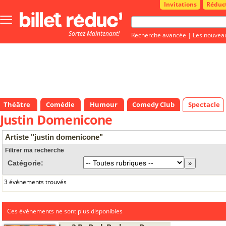
Invitations
Réduc
Bouton
menu
Sortez Maintenant!
principale
Recherche avancée
|
Les nouvea
Théâtre
Comédie
Humour
Comedy Club
Spectacle
Justin Domenicone
Artiste "justin domenicone"
Filtrer ma recherche
Catégorie:
3 événements trouvés
Ces évènements ne sont plus disponibles