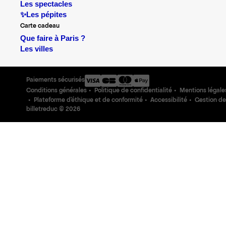
Les spectacles
✨Les pépites
Carte cadeau
Que faire à Paris ?
Les villes
Paiements sécurisés
Conditions générales
Politique de confidentialité
Mentions légale
Plateforme d'éthique et de conformité
Accessibilité
Gestion de
billetreduc ©
2026