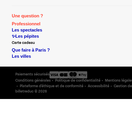
Une question ?
Professionnel
Les spectacles
✨Les pépites
Carte cadeau
Que faire à Paris ?
Les villes
Paiements sécurisés
Conditions générales
Politique de confidentialité
Mentions légale
Plateforme d'éthique et de conformité
Accessibilité
Gestion de
billetreduc ©
2026