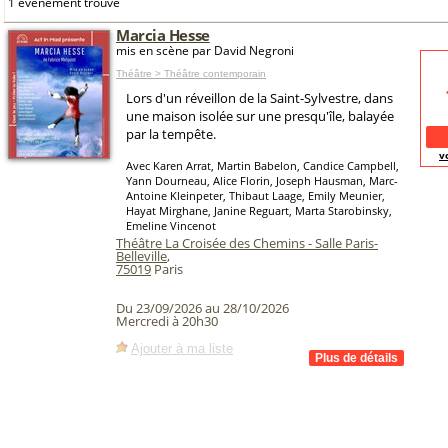
1 événement trouvé
Marcia Hesse
mis en scène par David Negroni
Théâtre > Théâtre contemporain
Lors d'un réveillon de la Saint-Sylvestre, dans
une maison isolée sur une presqu'île, balayée
par la tempête.
v
Avec Karen Arrat, Martin Babelon, Candice Campbell,
Yann Dourneau, Alice Florin, Joseph Hausman, Marc-
Antoine Kleinpeter, Thibaut Laage, Emily Meunier,
Hayat Mirghane, Janine Reguart, Marta Starobinsky,
Emeline Vincenot
Théâtre La Croisée des Chemins - Salle Paris-
Belleville
,
75019
Paris
Du 23/09/2026 au 28/10/2026
Mercredi à 20h30
Ajouter à ma liste