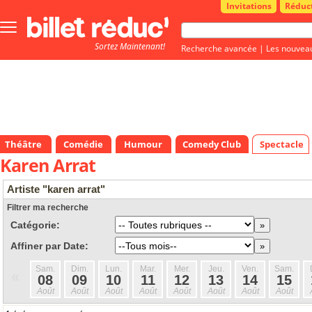
Invitations
Réduc
Bouton
menu
Sortez Maintenant!
principale
Recherche avancée
|
Les nouvea
Théâtre
Comédie
Humour
Comedy Club
Spectacle
Karen Arrat
Artiste "karen arrat"
Filtrer ma recherche
Catégorie:
Affiner par Date:
Sam.
Dim.
Lun.
Mar.
Mer.
Jeu.
Ven.
Sam.
«
08
09
10
11
12
13
14
15
Août
Août
Août
Août
Août
Août
Août
Août