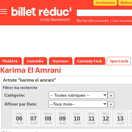
Invitations
Réduc
Bouton
menu
Sortez Maintenant!
principale
Recherche avancée
|
Les nouvea
Théâtre
Comédie
Humour
Comedy Club
Spectacle
Karima El Amrani
Artiste "karima el amrani"
Filtrer ma recherche
Catégorie:
Affiner par Date:
Jeu.
Ven.
Sam.
Dim.
Lun.
Mar.
Mer.
Jeu.
«
06
07
08
09
10
11
12
13
Août
Août
Août
Août
Août
Août
Août
Août