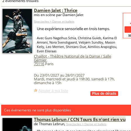
2 événements trouvés
Damien Jalet : Thrice
mis en scène par Damien Jalet
Spectacles > Danse et ballets
Une expérience sensorielle en trois temps.
v
Avec Guro Nagelhus Schia, Christina Guieb, Karima El
Amrani, Nora Svendsgaard, Vebjørn Sundby, Mason
Kelly, Leo Merrien, Shintaro Oue, Aimilios Arapoglou,
Even Eileraas
Chaillot - Théâtre National de la Danse / Salle
Gémier
,
75116
Paris
Du 23/01/2027 au 28/01/2027
Mardi, mercredi et jeudi à 19h30, samedi à 17h,
dimanche à 15h
Ajouter à ma liste
Ces évènements ne sont plus disponibles
Thomas Lebrun / CCN Tours Ils n'ont rien vu
de Thomas Lebrun,
Spectacles > Danse et ballets