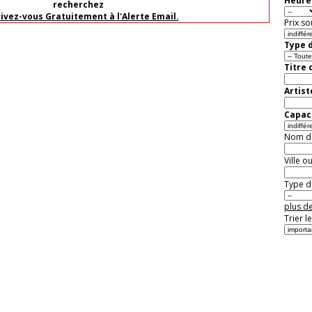
Heure 
recherchez
rivez-vous Gratuitement à l'Alerte Email.
Prix so
Type d
Titre 
Artist
Capaci
Nom de 
Ville o
Type de
plus de
Trier l