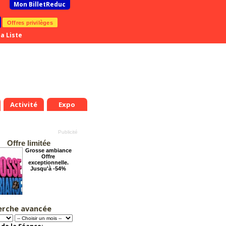
Mon BilletReduc
Offres privilèges
a Liste
Activité
Expo
Offre limitée
Grosse ambiance
Offre
exceptionnelle.
Jusqu'à -54%
erche avancée
Dernier coup de
ciseaux
Offre
exceptionnelle.