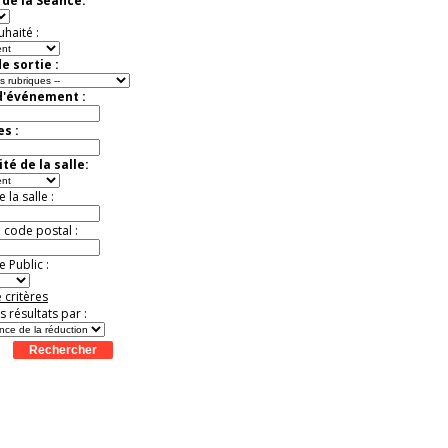
de la Séance:
Jusqu'à -52%
uhaité :
e sortie :
d'événement :
es :
té de la salle:
la salle :
u code postal :
 Public :
 critères
es résultats par :