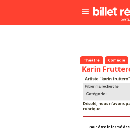
Bouton
menu
Sorte
principale
Théâtre
Comédie
Karin Frutter
Artiste "karin fruttero
Filtrer ma recherche
Catégorie:
Désolé, nous n'avons p
rubrique
Pour être informé des