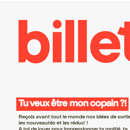
Tu veux être mon copain ?!
Reçois avant tout le monde nos idées de sorti
les nouveautés et les réduc' !
A toi de jouer pour impressionner ta moitié, ta