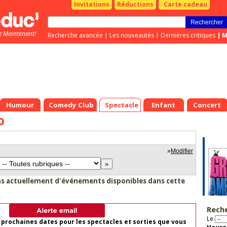
Invitations
Réductions
Carte cadeau
z Maintenant!
Recherche avancée
|
Les nouveautés
|
Dernières critiques
|
M
Humour
Comedy Club
Spectacle
Enfant
Concert
o
"
»
Modifier
as actuellement d'événements disponibles dans cette
Rech
Le
 prochaines dates pour les spectacles et sorties que vous