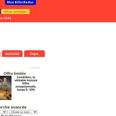
Mon BilletReduc
Offres privilèges
a Liste
Activité
Expo
Offre limitée
Cendrillon, la
véritable histoire
Offre
exceptionnelle.
Jusqu'à -33%
erche avancée
Les enfants du
Paradis
Offre
exceptionnelle.