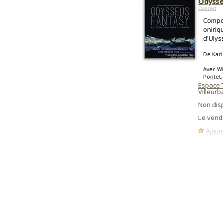
Odysse
Concert
Compos
oniriq
d'Ulys
De Kar
Avec Wi
Pontet,
Espace 
Villeur
Non dis
Le vend
Ajoute