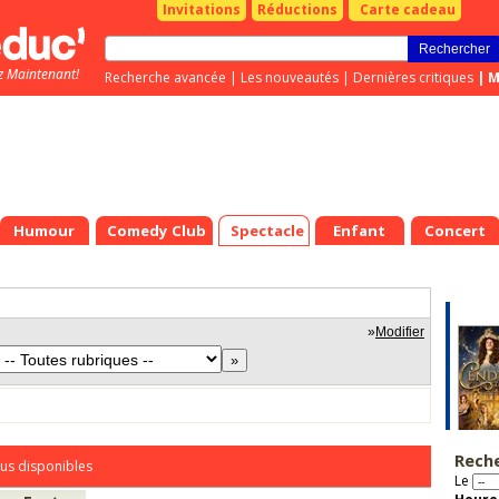
Invitations
Réductions
Carte cadeau
z Maintenant!
Recherche avancée
|
Les nouveautés
|
Dernières critiques
|
M
Humour
Comedy Club
Spectacle
Enfant
Concert
»
Modifier
Rech
us disponibles
Le