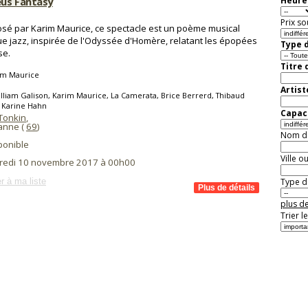
us Fantasy
Heure 
Prix so
é par Karim Maurice, ce spectacle est un poème musical
ue jazz, inspirée de l'Odyssée d'Homère, relatant les épopées
Type d
se.
Titre 
im Maurice
Artist
lliam Galison, Karim Maurice, La Camerata, Brice Berrerd, Thibaud
 Karine Hahn
Capaci
Tonkin
,
banne (
69
)
Nom de 
ponible
Ville o
redi 10 novembre 2017 à 00h00
r à ma liste
Type de
plus de
Trier l