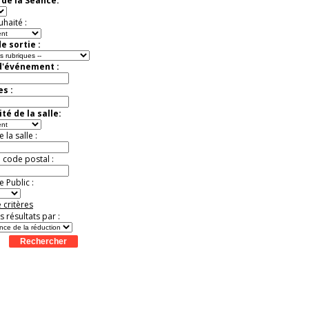
de la Séance:
Jusqu'à -37%
uhaité :
e sortie :
d'événement :
es :
té de la salle:
la salle :
u code postal :
 Public :
 critères
es résultats par :