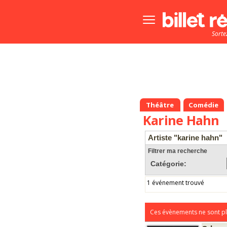
Bouton
menu
Sorte
principale
Théâtre
Comédie
Karine Hahn
Artiste "karine hahn"
Filtrer ma recherche
Catégorie:
1 événement trouvé
Ces évènements ne sont pl