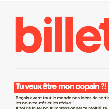
Tu veux être mon copain ?!
Reçois avant tout le monde nos idées de sorti
les nouveautés et les réduc' !
A toi de jouer pour impressionner ta moitié, ta