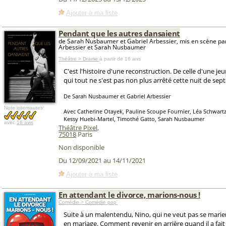
Ajouter à ma liste
Pendant que les autres dansaient
de Sarah Nusbaumer et Gabriel Arbessier, mis en scène pa
Arbessier et Sarah Nusbaumer
Théâtre > Drame
à partir de 16 ans
C'est l'histoire d'une reconstruction. De celle d'une 
qui tout ne s'est pas non plus arrêté cette nuit de se
De Sarah Nusbaumer et Gabriel Arbessier
Note internautes:
Avec Catherine Otayek, Pauline Scoupe Fournier, Léa Schwart
Kessy Huebi-Martel, Timothé Gatto, Sarah Nusbaumer
avec
16 avis
Théâtre Pixel
,
75018
Paris
Non disponible
Du 12/09/2021 au 14/11/2021
Ajouter à ma liste
En attendant le divorce, marions-nous !
Comédie > Comédie pop'
Suite à un malentendu, Nino, qui ne veut pas se mari
en mariage. Comment revenir en arrière quand il a fai