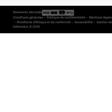
Paiements sécurisés
Conditions générales
Politique de confidentialité
Mentions légale
Plateforme d'éthique et de conformité
Accessibilité
Gestion de
billetreduc ©
2026