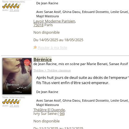
Note internautes:
De Jean Racine
avec
18 avis
Avec Sanae Assif, Ghina Daou, Edouard Dossetto, Leslie Gruel
Majd Mastoura
Lavoir Moderne Parisien
,
75018
Paris
Non disponible
Du 14/05/2025 au 18/05/2025
Ajouter à ma liste
Bérénice
de Jean Racine, mis en scène par Marie Benati, Sanae Assif
Théâtre > Théâtre classique
Après huit jours de deuil suite au décès de l'empereur
fils Titus vient enfin d'être sacré empereur.
De Jean Racine
Note internautes:
Avec Sanae Assif, Ghina Daou, Edouard Dossetto, Leslie Gruel
Majd Mastoura
avec
18 avis
Théâtre El Duende
,
Ivry Sur Seine (
94
)
Non disponible
Du 11/12/2025 au 13/12/2025