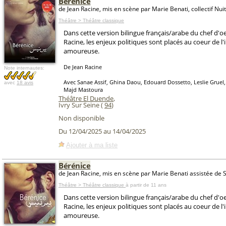
Bérénice
de Jean Racine, mis en scène par Marie Benati, collectif Nu
Théâtre > Théâtre classique
Dans cette version bilingue français/arabe du chef d'o
Racine, les enjeux politiques sont placés au coeur de l'
amoureuse.
De Jean Racine
Note internautes:
Avec Sanae Assif, Ghina Daou, Edouard Dossetto, Leslie Gruel
avec
18 avis
Majd Mastoura
Théâtre El Duende
,
Ivry Sur Seine (
94
)
Non disponible
Du 12/04/2025 au 14/04/2025
Ajouter à ma liste
Bérénice
de Jean Racine, mis en scène par Marie Benati assistée de 
Théâtre > Théâtre classique
à partir de 11 ans
Dans cette version bilingue français/arabe du chef d'o
Racine, les enjeux politiques sont placés au coeur de l'
amoureuse.