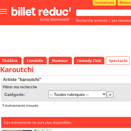
Invitations
Réduc
Bouton
menu
Sortez Maintenant!
principale
Recherche avancée
|
Les nouvea
Théâtre
Comédie
Humour
Comedy Club
Spectacle
Karoutchi
Artiste "karoutchi"
Filtrer ma recherche
Catégorie:
5 événements trouvés
Ces évènements ne sont plus disponibles