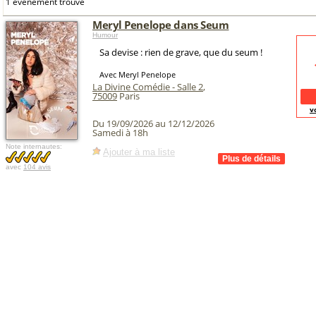
1 événement trouvé
Meryl Penelope dans Seum
Humour
Sa devise : rien de grave, que du seum !
Avec Meryl Penelope
La Divine Comédie - Salle 2
,
75009
Paris
v
Du 19/09/2026 au 12/12/2026
Samedi à 18h
Note internautes:
Ajouter à ma liste
avec
104 avis