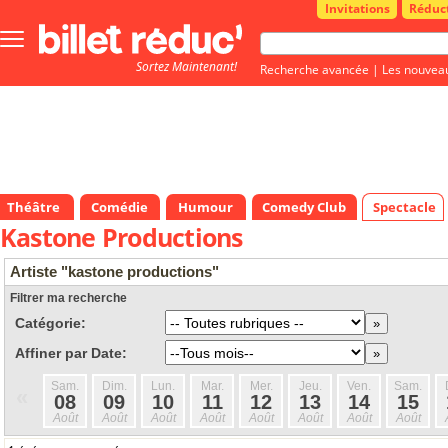
Invitations
Réduc
Bouton
menu
Sortez Maintenant!
principale
Recherche avancée
|
Les nouvea
Théâtre
Comédie
Humour
Comedy Club
Spectacle
Kastone Productions
Artiste "kastone productions"
Filtrer ma recherche
Catégorie:
Affiner par Date:
Sam.
Dim.
Lun.
Mar.
Mer.
Jeu.
Ven.
Sam.
«
08
09
10
11
12
13
14
15
Août
Août
Août
Août
Août
Août
Août
Août