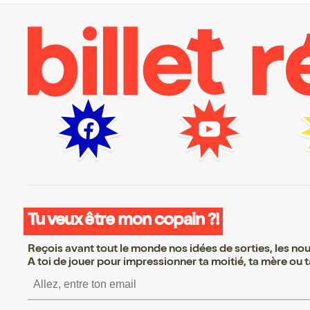
Tu veux être mon copain ?!
Reçois avant tout le monde nos idées de sorties, les nouv
A toi de jouer pour impressionner ta moitié, ta mère ou ta
S’inscrire S’inscrire S’