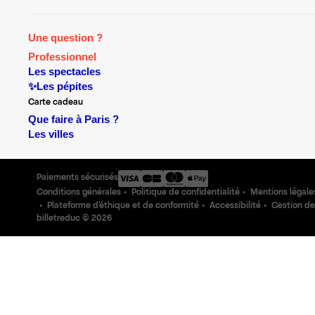
Une question ?
Professionnel
Les spectacles
✨Les pépites
Carte cadeau
Que faire à Paris ?
Les villes
Paiements sécurisés
Conditions générales
Politique de confidentialité
Mentions légale
Plateforme d'éthique et de conformité
Accessibilité
Gestion de
billetreduc ©
2026