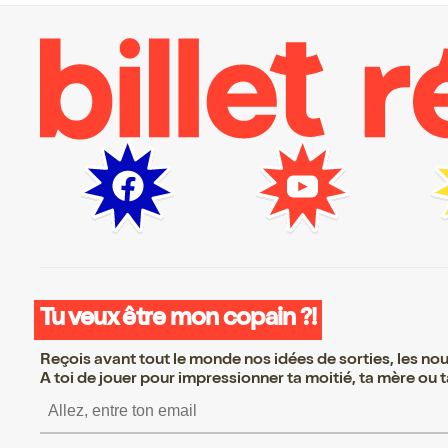
Tu veux être mon copain ?!
Reçois avant tout le monde nos idées de sorties, les nouv
A toi de jouer pour impressionner ta moitié, ta mère ou ta
S’inscrire S’inscrire S’