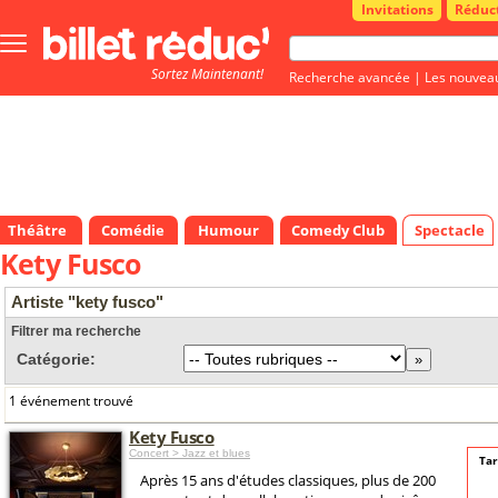
Invitations
Réduc
Bouton
menu
Sortez Maintenant!
principale
Recherche avancée
|
Les nouvea
Théâtre
Comédie
Humour
Comedy Club
Spectacle
Kety Fusco
Artiste "kety fusco"
Filtrer ma recherche
Catégorie:
1 événement trouvé
Kety Fusco
Concert > Jazz et blues
Tar
Après 15 ans d'études classiques, plus de 200