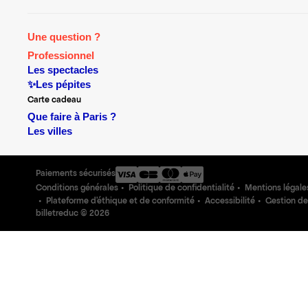
Une question ?
Professionnel
Les spectacles
✨Les pépites
Carte cadeau
Que faire à Paris ?
Les villes
Paiements sécurisés
Conditions générales
Politique de confidentialité
Mentions légale
Plateforme d'éthique et de conformité
Accessibilité
Gestion de
billetreduc ©
2026