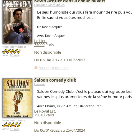
Kevin Arquer dans A coeur ouvert
Humour > Mecs drôles
Le seul humoriste qui vous fera mourir de rire puis vo
Enfin sauf si vous êtes moches...
De Kevin Arquer
Avec Kevin Arquer
Le Lieu
,
75009
Paris
Note internautes:
Non disponible
avec
10 avis
Du 07/04/2017 au 30/06/2017
Ajouter à ma liste
Saloon comedy club
Humour
Saloon Comedy Club, c'est le plateau qui regroupe les 
vannes les plus prometteurs de la scène humour paris
Avec Charni, Kévin Arquer, Olivier thouret
Le Royal Est
,
75010
Paris
Note internautes:
Non disponible
avec
62 avis
Du 06/01/2022 au 25/04/2024