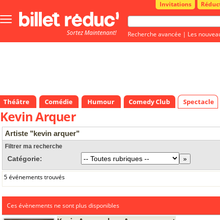
Invitations
Réduc
Bouton
menu
Sortez Maintenant!
principale
Recherche avancée
|
Les nouvea
Théâtre
Comédie
Humour
Comedy Club
Spectacle
Kevin Arquer
Artiste "kevin arquer"
Filtrer ma recherche
Catégorie:
5 événements trouvés
Ces évènements ne sont plus disponibles