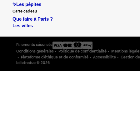
✨Les pépites
Carte cadeau
Que faire à Paris ?
Les villes
Paiements sécurisés
Conditions générales
Politique de confidentialité
Mentions légale
Plateforme d'éthique et de conformité
Accessibilité
Gestion de
billetreduc ©
2026