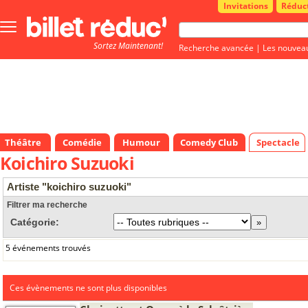
Invitations
Réduc
Bouton
menu
Sortez Maintenant!
principale
Recherche avancée
|
Les nouvea
Théâtre
Comédie
Humour
Comedy Club
Spectacle
Koichiro Suzuoki
Artiste "koichiro suzuoki"
Filtrer ma recherche
Catégorie:
5 événements trouvés
Ces évènements ne sont plus disponibles