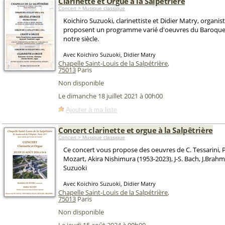
Clarinette et Orgue à la Salpêtrière
Concert > Musique classique
Koichiro Suzuoki, clarinettiste et Didier Matry, organis
proposent un programme varié d'oeuvres du Baroque
notre siècle.
Avec Koichiro Suzuoki, Didier Matry
Chapelle Saint-Louis de la Salpétrière
,
75013
Paris
Non disponible
Le dimanche 18 juillet 2021 à 00h00
Ajouter à ma liste
Concert clarinette et orgue à la Salpêtrière
Concert > Musique classique
Ce concert vous propose des oeuvres de C. Tessarini, 
Mozart, Akira Nishimura (1953-2023), J-S. Bach, J.Brahm
Suzuoki
Avec Koichiro Suzuoki, Didier Matry
Chapelle Saint-Louis de la Salpétrière
,
75013
Paris
Non disponible