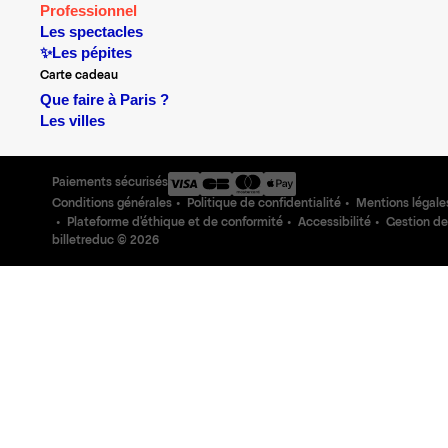
Professionnel
Les spectacles
✨Les pépites
Carte cadeau
Que faire à Paris ?
Les villes
Paiements sécurisés
Conditions générales
Politique de confidentialité
Mentions légale
Plateforme d'éthique et de conformité
Accessibilité
Gestion de
billetreduc ©
2026