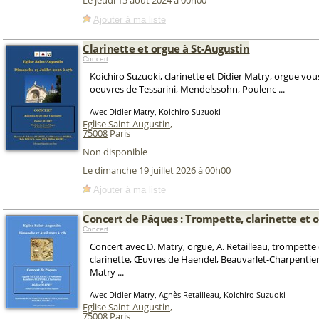
Le jeudi 15 août 2024 à 00h00
Ajouter à ma liste
Clarinette et orgue à St-Augustin
Concert
Koichiro Suzuoki, clarinette et Didier Matry, orgue vo
oeuvres de Tessarini, Mendelssohn, Poulenc ...
Avec Didier Matry, Koichiro Suzuoki
Eglise Saint-Augustin
,
75008
Paris
Non disponible
Le dimanche 19 juillet 2026 à 00h00
Ajouter à ma liste
Concert de Pâques : Trompette, clarinette et 
Concert
Concert avec D. Matry, orgue, A. Retailleau, trompette 
clarinette, Œuvres de Haendel, Beauvarlet-Charpentier
Matry ...
Avec Didier Matry, Agnès Retailleau, Koichiro Suzuoki
Eglise Saint-Augustin
,
75008
Paris