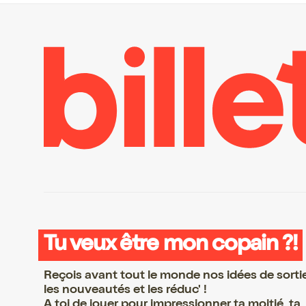
Tu veux être mon copain ?!
Reçois avant tout le monde nos idées de sorti
les nouveautés et les réduc' !
A toi de jouer pour impressionner ta moitié, ta