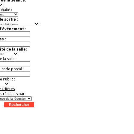
 de la Séance:
Jusqu'à -13%
uhaité :
e sortie :
 d'événement :
es :
té de la salle:
la salle :
u code postal :
 Public :
 critères
es résultats par :