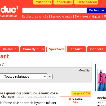
Invitations
Réductions
Carte cadeau
z Maintenant!
Recherche avancée
|
Les nouveautés
|
Dernières critiques
|
M
Humour
Comedy Club
Spectacle
Enfant
Concert
art
rt"
»
Modifier
es queer ou pourquoi je veux vivre
-10%
jusqu'à
a Chataigne,
Rech
Théâtre > Musical
à partir de 15 ans
Le
Dès
la forme d'un spectacle hybride mêlant