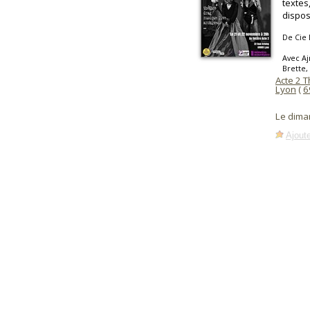
textes
disposi
De Cie 
Avec Aj
Brette,
Acte 2 
Lyon
(
6
Le dima
Ajoute