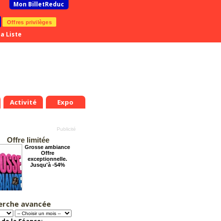
Mon BilletReduc
Offres privilèges
a Liste
Activité
Expo
Offre limitée
Grosse ambiance
Offre
exceptionnelle.
Jusqu'à -54%
erche avancée
La véritable histoire
du Père Noël
Offre
exceptionnelle.