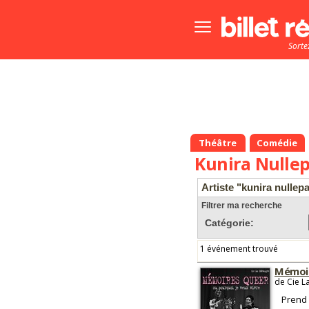
Bouton
menu
Sorte
principale
Théâtre
Comédie
Kunira Nullep
Artiste "kunira nullepa
Filtrer ma recherche
Catégorie:
1 événement trouvé
Mémoir
de Cie L
Prend 