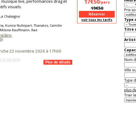
Heure
17€50
, musique live, performances drag et
/pers
tifs visuels.
19€50
Prix so
La Chataigne
Type d
voir tous les tarifs
na, Kunira Nullepart, Thanatos, Camille
Titre
 Milena Kauffmann, Rae
Théâtre
,
9
)
Artist
Capaci
nche 22 novembre 2026 à 17h00
r à ma liste
Nom de 
Ville o
Type de
plus de
Trier l