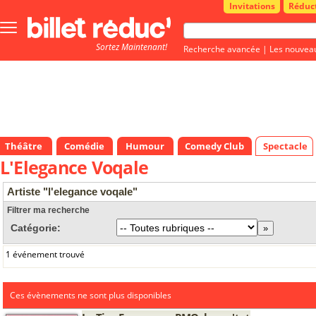
Invitations
Réduc
Bouton
menu
Sortez Maintenant!
principale
Recherche avancée
|
Les nouvea
Théâtre
Comédie
Humour
Comedy Club
Spectacle
L'Elegance Voqale
Artiste "l'elegance voqale"
Filtrer ma recherche
Catégorie:
1 événement trouvé
Ces évènements ne sont plus disponibles