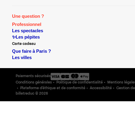
Une question ?
Professionnel
Les spectacles
✨Les pépites
Carte cadeau
Que faire à Paris ?
Les villes
Paiements sécurisés
Conditions générales
Politique de confidentialité
Mentions légale
Plateforme d'éthique et de conformité
Accessibilité
Gestion de
billetreduc ©
2026