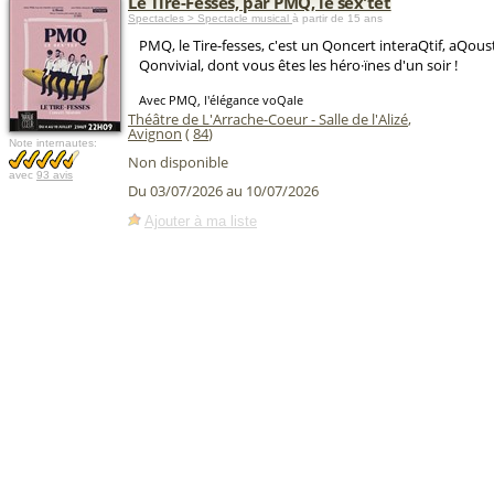
Le Tire-Fesses, par PMQ, le sex'tet
Spectacles > Spectacle musical
à partir de 15 ans
PMQ, le Tire-fesses, c'est un Qoncert interaQtif, aQou
Qonvivial, dont vous êtes les héro·ïnes d'un soir !
Avec PMQ, l'élégance voQale
Théâtre de L'Arrache-Coeur - Salle de l'Alizé
,
Avignon
(
84
)
Note internautes:
Non disponible
avec
93 avis
Du 03/07/2026 au 10/07/2026
Ajouter à ma liste