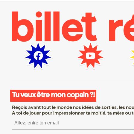
Tu veux être mon copain ?!
Reçois avant tout le monde nos idées de sorties, les nouv
A toi de jouer pour impressionner ta moitié, ta mère ou ta
S’inscrire S’inscrire S