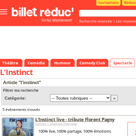
Invitations
Réduc
Bouton
menu
Sortez Maintenant!
principale
Recherche avancée
|
Les nouvea
Théâtre
Comédie
Humour
Comedy Club
Spectacle
L'Instinct
Artiste "l'instinct"
Filtrer ma recherche
Catégorie:
5 événements trouvés
L'Instinct live - tribute Florent Pagny
Concert > Chanson Française
100% live, 100% partage, 100% émotions