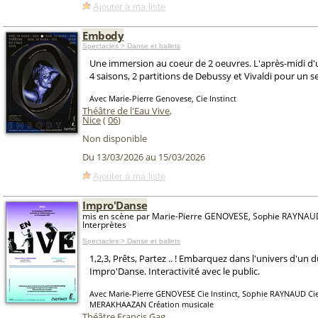
Ajouter à ma liste
Embody
Spectacles > Danse et ballets
Une immersion au coeur de 2 oeuvres. L'après-midi d'
4 saisons, 2 partitions de Debussy et Vivaldi pour un s
Avec Marie-Pierre Genovese, Cie Instinct
Théâtre de l'Eau Vive
,
Nice
(
06
)
Non disponible
Du 13/03/2026 au 15/03/2026
Ajouter à ma liste
Impro'Danse
mis en scène par Marie-Pierre GENOVESE, Sophie RAYNAU
Interprètes
Spectacles > Danse et ballets
1,2,3, Prêts, Partez .. ! Embarquez dans l'univers d'un 
Impro'Danse. Interactivité avec le public.
Avec Marie-Pierre GENOVESE Cie Instinct, Sophie RAYNAUD Ci
MERAKHAAZAN Création musicale
Théâtre Francis Gag
,