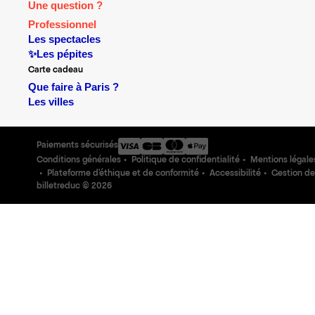
Une question ?
Professionnel
Les spectacles
✨Les pépites
Carte cadeau
Que faire à Paris ?
Les villes
Paiements sécurisés
Conditions générales
Politique de confidentialité
Mentions légale
Plateforme d'éthique et de conformité
Accessibilité
Gestion de
billetreduc ©
2026