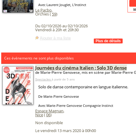
Avec Laurent Jouglet, L'Instinct
v
Le Pacbo
,
Orchies (
59
)
Du 02/10/2026 au 02/10/2026
Vendredi à 20h et 20h30
Ajouter à ma liste
Ces évènements ne sont plus disponibles
Journées du cinéma Italien : Solo 3D dense
de Marie-Pierre Genovese, mis en scène par Marie-Pierre
Spectacles
à partir de 5 ans
Solo de danse contemporaine en langue italienne.
De Marie-Pierre Genovese
Avec Marie-Pierre Genovese Compagnie Instinct
Espace Magnan
,
Nice
(
06
)
Non disponible
Le vendredi 13 mars 2020 à 00h00