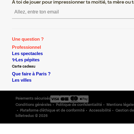
A toi de jouer pour impressionner ta moitié, ta mère ou ta
S’inscrire S’inscrire S’inscri
Une question ?
Professionnel
Les spectacles
✨Les pépites
Carte cadeau
Que faire à Paris ?
Les villes
Paiements sécurisés
Conditions générales
Politique de confidentialité
Mentions légale
Plateforme d'éthique et de conformité
Accessibilité
Gestion de
billetreduc ©
2026