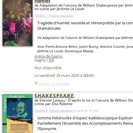
Hamlet
de Adaptation de l'oeuvre de William Shakespeare par Jéré
en scène par Jérémie Le Louët
Théâtre > Théâtre classique
Tragédie d'Hamlet revisitée et réinterprétée par la co
Dramaticules
De Adaptation de l'oeuvre de William Shakespeare par Jérémie
Avec Pierre-Antoine Billon, Julien Buchy, Antoine Courret, Jon
Jérémie Le Louët, Dominique Massat
Arena de Gagny
,
Gagny (
93
)
Non disponible
Le vendredi 28 mars 2025 à 00h00
Ajouter à ma liste
S.H.A.K.E.S.P.E.A.R.E.
de Etienne Luneau - D'après la vie et l'oeuvre de William S
scène par Elsa Robinne
Théâtre > Théâtre classique
à partir de 10 ans
Somme Hétéroclite d'Aspect Kaléidoscopique Espérant
Partiellement l'Ensemble des Accomplissements Rema
l'Eponyme.