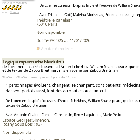
Note internautes:
De Etienne Luneau - D'après la vie et l'oeuvre de William Shak
avec
9 avis
Avec Tristan Le Goff, Malvina Morisseau, Etienne Luneau, Jos
Théâtre le Ranelagh
,
75016
Paris
Non disponible
Du 25/09/2025 au 11/01/2026
Ajouter à ma liste
Logiquimperturbabledufou
de Librement inspiré d'oeuvres d'Anton Tchekhov, William Shakespeare, quelq
et de textes de Zabou Breitman, mis en scène par Zabou Breitman
Théâtre > Théâtre contemporain
à partir de 12 ans
4 personnages évoluent, changent, se changent, sont patients, médecins o
dansent parfois aussi, font des acrobaties ou chantent.
De Librement inspiré d'oeuvres d'Anton Tchekhov, William Shakespeare, quelques 
textes de Zabou Breitman
Avec Antonin Chalon, Camille Constantin, Rémy Laquittant, Marie Petiot
Espace Georges Simenon
,
Rosny Sous Bois (
93
)
Non disponible