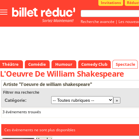
Invitations
Réduc
Bouton
menu
Sortez Maintenant!
principale
Recherche avancée
|
Les nouvea
Théâtre
Comédie
Humour
Comedy Club
Spectacle
L'Oeuvre De William Shakespeare
Artiste "l'oeuvre de william shakespeare"
Filtrer ma recherche
Catégorie:
3 événements trouvés
Ces évènements ne sont plus disponibles