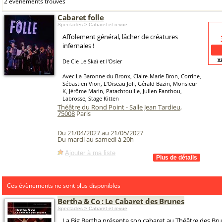
2 événements trouvés
Cabaret folle
Spectacles > Cabaret et revue
Affolement général, lâcher de créatures
infernales !
v
De Cie Le Skaï et l'Osier
Avec La Baronne du Bronx, Claire-Marie Bron, Corrine,
Sébastien Vion, L'Oiseau Joli, Gérald Bazin, Monsieur
K, Jérôme Marin, Patachtouille, Julien Fanthou,
Labrosse, Stage Kitten
Théâtre du Rond Point - Salle Jean Tardieu
,
75008
Paris
Du 21/04/2027 au 21/05/2027
Du mardi au samedi à 20h
Ajouter à ma liste
Ces évènements ne sont plus disponibles
Bertha & Co : Le Cabaret des Brunes
Spectacles > Cabaret et revue
La Big Bertha présente son cabaret au Théâtre des Bru