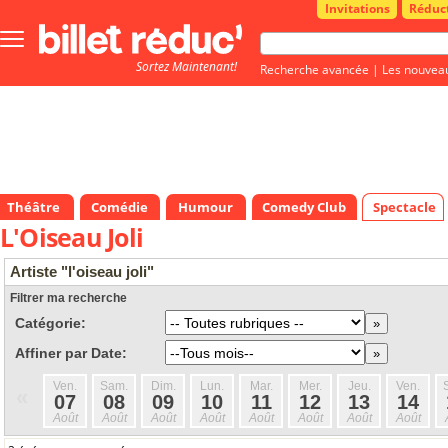
Invitations
Réduc
Bouton
menu
Sortez Maintenant!
principale
Recherche avancée
|
Les nouvea
Théâtre
Comédie
Humour
Comedy Club
Spectacle
L'Oiseau Joli
Artiste "l'oiseau joli"
Filtrer ma recherche
Catégorie:
Affiner par Date:
Ven.
Sam.
Dim.
Lun.
Mar.
Mer.
Jeu.
Ven.
«
07
08
09
10
11
12
13
14
Août
Août
Août
Août
Août
Août
Août
Août