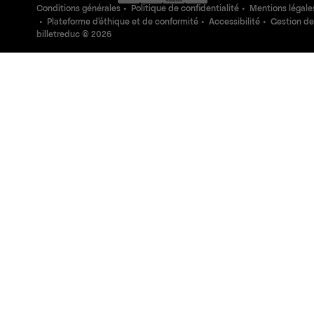
Conditions générales
Politique de confidentialité
Mentions légale
Plateforme d'éthique et de conformité
Accessibilité
Gestion de
billetreduc ©
2026