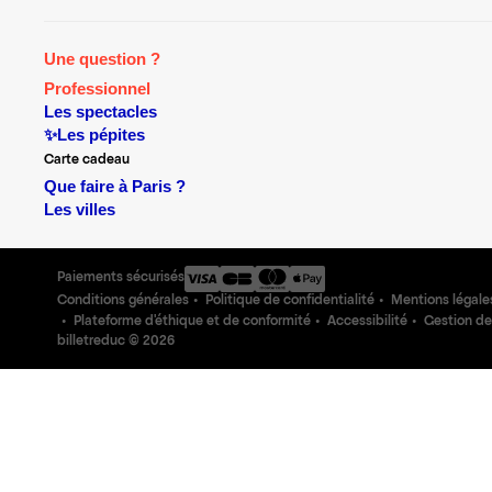
Une question ?
Professionnel
Les spectacles
✨Les pépites
Carte cadeau
Que faire à Paris ?
Les villes
Paiements sécurisés
Conditions générales
Politique de confidentialité
Mentions légale
Plateforme d'éthique et de conformité
Accessibilité
Gestion de
billetreduc ©
2026