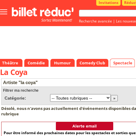
Invitations
Réduc
Bouton
menu
Sortez Maintenant!
principale
Recherche avancée
|
Les nouvea
Théâtre
Comédie
Humour
Comedy Club
Spectacle
La Coya
Artiste "la coya"
Filtrer ma recherche
Catégorie:
Désolé, nous n'avons pas actuellement d'événements disponibles da
rubrique
Pour être informé des prochaines dates pour les spectacles et sorties qu