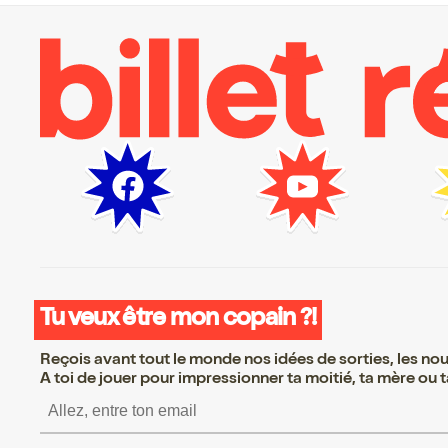
Tu veux être mon copain ?!
Reçois avant tout le monde nos idées de sorties, les nouv
A toi de jouer pour impressionner ta moitié, ta mère ou ta
S’inscrire S’inscrire S