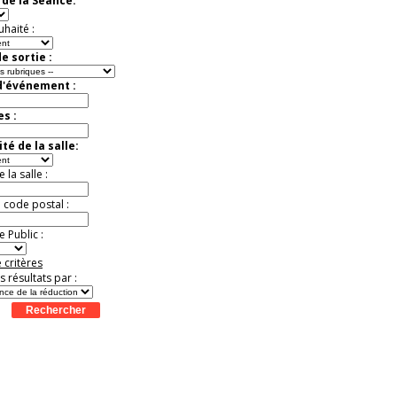
de la Séance:
d'Amanda Sthers
Offre
exceptionnelle.
uhaité :
Jusqu'à -50%
e sortie :
d'événement :
es :
té de la salle:
la salle :
u code postal :
 Public :
 critères
es résultats par :