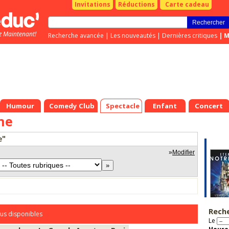
Invitations
Réductions
Carte cadeau
z Maintenant!
Recherche avancée
|
Les nouveautés
|
Dernières critiques
|
M
Humour
Comedy Club
Spectacle
Enfant
Concert
ene
e"
»
Modifier
Rech
us disponibles
Le