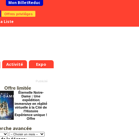
Mon BilletReduc
Offres privilèges
a Liste
Activité
Expo
Offre limitée
Éternelle Notre-
Dame : Une
expédition
immersive en réalité
virtuelle à la Cité de
l'Histoire
Expérience unique !
Offre
promotionnelle.
Jusqu'à -35%
erche avancée
Le Rôti - La
nouvelle comédie