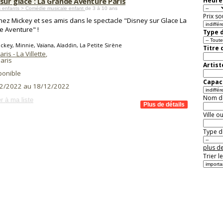
sur glace : La Grande Aventure Paris
Heure 
s enfants > Comédie musicale enfant
de 3 à 10 ans
Prix so
nez Mickey et ses amis dans le spectacle "Disney sur Glace La
 Aventure" !
Type d
ckey, Minnie, Vaïana, Aladdin, La Petite Sirène
Titre 
ris - La Villette
,
aris
Artist
ponible
Capaci
2/2022 au 18/12/2022
Nom de 
r à ma liste
Ville o
Type de
plus de
Trier l