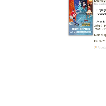
Disney 
Spectacle
Rejoig
Grande
Avec Mi
Zénith Pa
75019
P
Non dis
Du 07/1
Ajoute