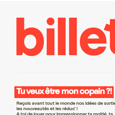
Tu veux être mon copain ?!
Reçois avant tout le monde nos idées de sorti
les nouveautés et les réduc' !
A toi de jouer pour impressionner ta moitié, ta