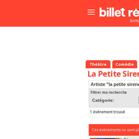
Bouton
menu
Sorte
principale
Théâtre
Comédie
La Petite Sir
Artiste "la petite siren
Filtrer ma recherche
Catégorie:
1 événement trouvé
Ces évènements ne sont pl