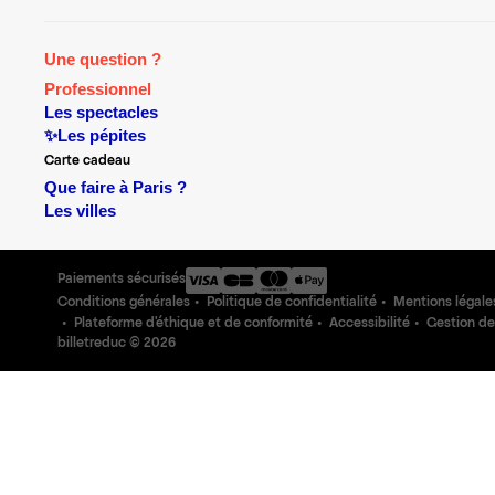
Une question ?
Professionnel
Les spectacles
✨Les pépites
Carte cadeau
Que faire à Paris ?
Les villes
Paiements sécurisés
Conditions générales
Politique de confidentialité
Mentions légale
Plateforme d'éthique et de conformité
Accessibilité
Gestion de
billetreduc ©
2026