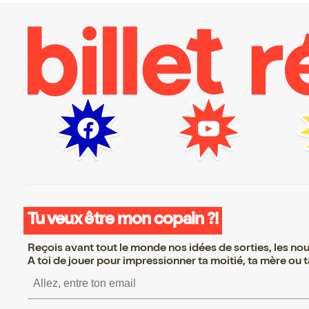
Tu veux être mon copain ?!
Reçois avant tout le monde nos idées de sorties, les nouv
A toi de jouer pour impressionner ta moitié, ta mère ou ta
S’inscrire S’inscrire S’