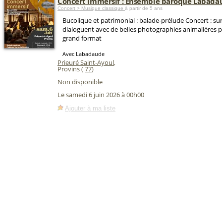
Concert immersif : Ensemble baroque Labada
Concert > Musique classique
à partir de 5 ans
Bucolique et patrimonial : balade-prélude Concert : sur
dialoguent avec de belles photographies animalières p
grand format
Avec Labadaude
Prieuré Saint-Ayoul
,
Provins (
77
)
Non disponible
Le samedi 6 juin 2026 à 00h00
Ajouter à ma liste