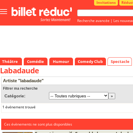
Invitations
Réduc
Bouton
menu
Sortez Maintenant!
principale
Recherche avancée
|
Les nouvea
Théâtre
Comédie
Humour
Comedy Club
Spectacle
Labadaude
Artiste "labadaude"
Filtrer ma recherche
Catégorie:
1 événement trouvé
Ces évènements ne sont plus disponibles