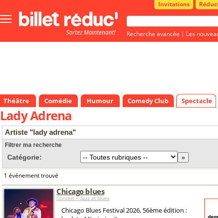
Invitations
Réduc
Bouton
menu
Sortez Maintenant!
principale
Recherche avancée
|
Les nouvea
Théâtre
Comédie
Humour
Comedy Club
Spectacle
Lady Adrena
Artiste "lady adrena"
Filtrer ma recherche
Catégorie:
1 événement trouvé
Chicago blues
Concert > Jazz et blues
Chicago Blues Festival 2026, 56ème édition :
dem