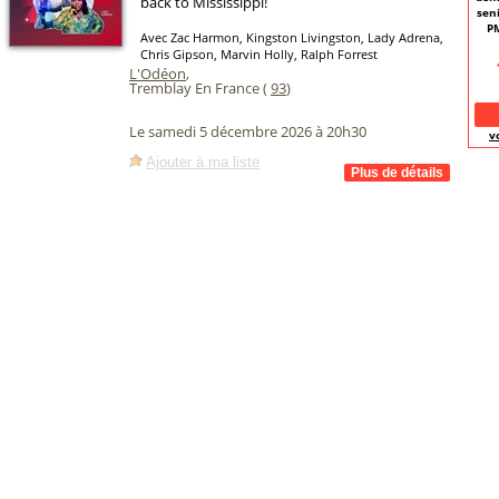
back to Mississippi!
seni
PM
Avec Zac Harmon, Kingston Livingston, Lady Adrena,
Chris Gipson, Marvin Holly, Ralph Forrest
L'Odéon
,
Tremblay En France (
93
)
Le samedi 5 décembre 2026 à 20h30
v
Ajouter à ma liste