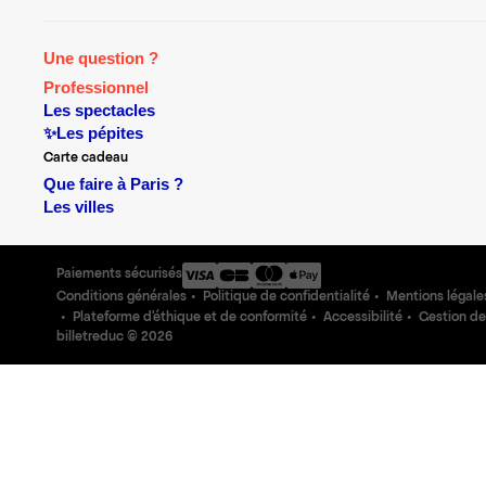
Une question ?
Professionnel
Les spectacles
✨Les pépites
Carte cadeau
Que faire à Paris ?
Les villes
Paiements sécurisés
Conditions générales
Politique de confidentialité
Mentions légale
Plateforme d'éthique et de conformité
Accessibilité
Gestion de
billetreduc ©
2026