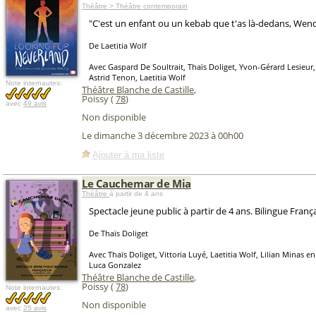
Théâtre > Théâtre contemporain
"C'est un enfant ou un kebab que t'as là-dedans, Wend
De Laetitia Wolf
Avec Gaspard De Soultrait, Thaïs Doliget, Yvon-Gérard Lesieur
Astrid Tenon, Laetitia Wolf
Note internautes:
Théâtre Blanche de Castille
,
Poissy (
78
)
avec
49 avis
Non disponible
Le dimanche 3 décembre 2023 à 00h00
Ajouter à ma liste
Le Cauchemar de Mia
Théâtre
à partir de 4 ans
Spectacle jeune public à partir de 4 ans. Bilingue Franç
De Thaïs Doliget
Avec Thaïs Doliget, Vittoria Luyé, Laetitia Wolf, Lilian Minas e
Luca Gonzalez
Théâtre Blanche de Castille
,
Poissy (
78
)
Note internautes:
Non disponible
avec
25 avis