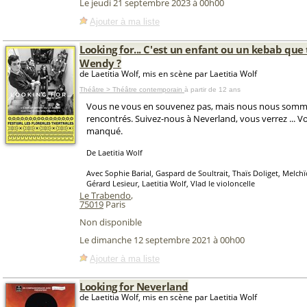
Le jeudi 21 septembre 2023 à 00h00
Ajouter à ma liste
Looking for... C'est un enfant ou un kebab que 
Wendy ?
de Laetitia Wolf, mis en scène par Laetitia Wolf
Théâtre > Théâtre contemporain
à partir de 12 ans
Vous ne vous en souvenez pas, mais nous nous somm
rencontrés. Suivez-nous à Neverland, vous verrez ... 
manqué.
De Laetitia Wolf
Avec Sophie Barial, Gaspard de Soultrait, Thaïs Doliget, Melch
Gérard Lesieur, Laetitia Wolf, Vlad le violoncelle
Le Trabendo
,
75019
Paris
Non disponible
Le dimanche 12 septembre 2021 à 00h00
Ajouter à ma liste
Looking for Neverland
de Laetitia Wolf, mis en scène par Laetitia Wolf