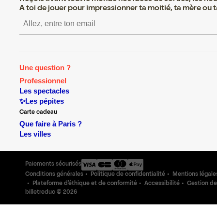
A toi de jouer pour impressionner ta moitié, ta mère ou ta
S’inscrire S’inscrire S’inscrire S
Une question ?
Professionnel
Les spectacles
✨Les pépites
Carte cadeau
Que faire à Paris ?
Les villes
Paiements sécurisés
Conditions générales
Politique de confidentialité
Mentions légale
Plateforme d'éthique et de conformité
Accessibilité
Gestion de
billetreduc ©
2026