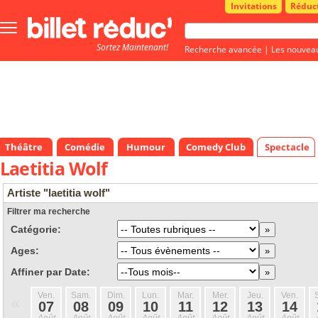
Invitations
Réduc
Bouton
menu
Sortez Maintenant!
principale
Recherche avancée
|
Les nouvea
Théâtre
Comédie
Humour
Comedy Club
Spectacle
Laetitia Wolf
Artiste "laetitia wolf"
Filtrer ma recherche
Catégorie:
Ages:
Affiner par Date:
Ven.
Sam.
Dim.
Lun.
Mar.
Mer.
Jeu.
Ven.
«
07
08
09
10
11
12
13
14