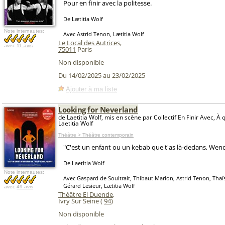
Pour en finir avec la politesse.
De Lætitia Wolf
Note internautes:
Avec Astrid Tenon, Lætitia Wolf
Le Local des Autrices
,
avec
11 avis
75011
Paris
Non disponible
Du 14/02/2025 au 23/02/2025
Ajouter à ma liste
Looking for Neverland
de Laetitia Wolf, mis en scène par Collectif En Finir Avec, À
Laetitia Wolf
Théâtre > Théâtre contemporain
"C'est un enfant ou un kebab que t'as là-dedans, Wend
De Laetitia Wolf
Note internautes:
Avec Gaspard de Soultrait, Thibaut Marion, Astrid Tenon, Thaï
Gérard Lesieur, Lætitia Wolf
avec
49 avis
Théâtre El Duende
,
Ivry Sur Seine (
94
)
Non disponible