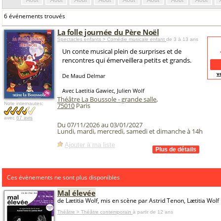
Août
Août
Août
Août
Août
Août
Août
Août
6 événements trouvés
La folle journée du Père Noël
Spectacles enfants > Comédie musicale enfant
de 3 à 13 ans
Un conte musical plein de surprises et de
rencontres qui émerveillera petits et grands.
v
De Maud Delmar
Avec Laetitia Gawiec, Julien Wolf
Théâtre La Boussole - grande salle
,
Note internautes:
75010
Paris
avec
67 avis
Du 07/11/2026 au 03/01/2027
Lundi, mardi, mercredi, samedi et dimanche à 14h
Ajouter à ma liste
Ces évènements ne sont plus disponibles
Mal élevée
de Lætitia Wolf, mis en scène par Astrid Tenon, Lætitia Wolf
Théâtre > Théâtre contemporain
à partir de 12 ans