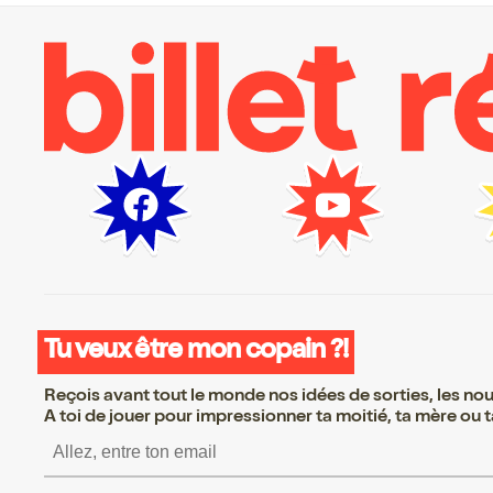
Tu veux être mon copain ?!
Reçois avant tout le monde nos idées de sorties, les nouv
A toi de jouer pour impressionner ta moitié, ta mère ou ta
S’inscrire S’inscrire S