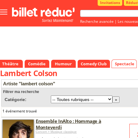
Invitations
Réduc
Bouton
menu
Sortez Maintenant!
principale
Recherche avancée
|
Les nouvea
Théâtre
Comédie
Humour
Comedy Club
Spectacle
Lambert Colson
Artiste "lambert colson"
Filtrer ma recherche
Catégorie:
1 événement trouvé
Ensemble InAlto : Hommage à
Monteverdi
Concert > Musique classique