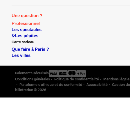
Une question ?
Professionnel
Les spectacles
✨Les pépites
Carte cadeau
Que faire à Paris ?
Les villes
Paiements sécurisés
Conditions générales
Politique de confidentialité
Mentions légale
Plateforme d'éthique et de conformité
Accessibilité
Gestion de
billetreduc ©
2026