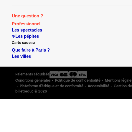
Une question ?
Professionnel
Les spectacles
✨Les pépites
Carte cadeau
Que faire à Paris ?
Les villes
Paiements sécurisés
Conditions générales
Politique de confidentialité
Mentions légale
Plateforme d'éthique et de conformité
Accessibilité
Gestion de
billetreduc ©
2026