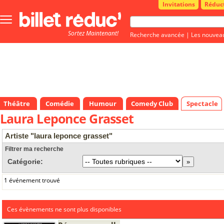
Invitations
Réduc
Bouton
menu
Sortez Maintenant!
principale
Recherche avancée
|
Les nouvea
Théâtre
Comédie
Humour
Comedy Club
Spectacle
Laura Leponce Grasset
Artiste "laura leponce grasset"
Filtrer ma recherche
Catégorie:
1 événement trouvé
Ces évènements ne sont plus disponibles