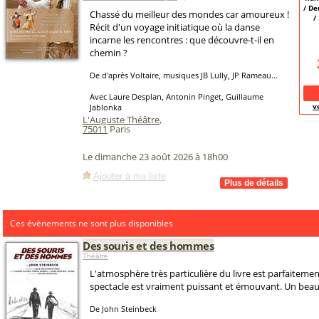
/ D
Chassé du meilleur des mondes car amoureux !
/
Récit d'un voyage initiatique où la danse
incarne les rencontres : que découvre-t-il en
chemin ?
De d'après Voltaire, musiques JB Lully, JP Rameau...
Avec Laure Desplan, Antonin Pinget, Guillaume
v
Jablonka
L'Auguste Théâtre
,
75011
Paris
Le dimanche 23 août 2026 à 18h00
Ajouter à ma liste
Ces évènements ne sont plus disponibles
Des souris et des hommes
Théâtre
L'atmosphère très particulière du livre est parfaiteme
spectacle est vraiment puissant et émouvant. Un beau
De John Steinbeck