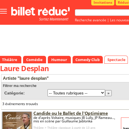
Invitations
Réduc
Bouton
menu
Sortez Maintenant!
principale
Recherche avancée
|
Les nouvea
Théâtre
Comédie
Humour
Comedy Club
Spectacle
Laure Desplan
Artiste "laure desplan"
Filtrer ma recherche
Catégorie:
3 événements trouvés
Candide ou le Ballet de l'Optimisme
de d'après Voltaire, musiques JB Lully, JP Rameau...,
mis en scène par Guillaume Jablonka
Théâtre > Théâtre classique
à partir de 13 ans
han