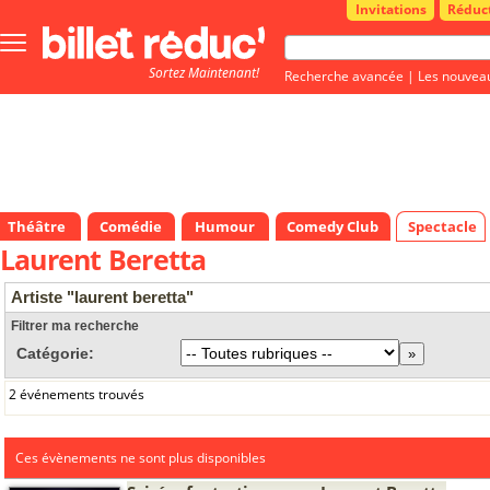
Invitations
Réduc
Bouton
menu
Sortez Maintenant!
principale
Recherche avancée
|
Les nouvea
Théâtre
Comédie
Humour
Comedy Club
Spectacle
Laurent Beretta
Artiste "laurent beretta"
Filtrer ma recherche
Catégorie:
2 événements trouvés
Ces évènements ne sont plus disponibles