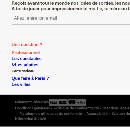
Reçois avant tout le monde nos idées de sorties, les nouv
A toi de jouer pour impressionner ta moitié, ta mère ou ta
S’inscrire S’inscrire S’
Une question ?
Professionnel
Les spectacles
✨Les pépites
Carte cadeau
Que faire à Paris ?
Les villes
Paiements sécurisés
Conditions générales
Politique de confidentialité
Mentions légale
Plateforme d'éthique et de conformité
Accessibilité
Gestion de
billetreduc ©
2026