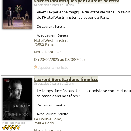
Soirées fantastiques par Laurent Beretta
Spectacles
à partir de 10 ans
Vivez l'expérience magique de votre vie dans un salon p
de l'Hôtel Westminster, au coeur de Paris.
De Laurent Beretta
Avec Laurent Beretta
Hôtel Westminster
,
75002
Paris
Non disponible
Du 20/06/2025 au 08/08/2025
Ajouter à ma liste
Laurent Beretta dans Timeless
Spectacles
à partir de 12 ans
Le temps, face à vous. Un illusionniste se confie et no
se passe dans nos têtes !
De Laurent Beretta
Avec Laurent Beretta
Le Double Fond
,
75004
Paris
Note internautes:
Non disponible