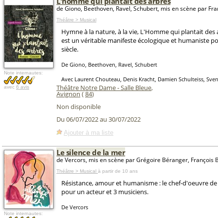
L'homme qui plantait des arbres
de Giono, Beethoven, Ravel, Schubert, mis en scène par Fr
Théâtre > Musical
Hymne à la nature, à la vie, L'Homme qui plantait des
est un véritable manifeste écologique et humaniste 
siècle.
De Giono, Beethoven, Ravel, Schubert
Note internautes:
Avec Laurent Chouteau, Denis Kracht, Damien Schulteiss, Sve
Théâtre Notre Dame - Salle Bleue
,
avec
6 avis
Avignon
(
84
)
Non disponible
Du 06/07/2022 au 30/07/2022
Ajouter à ma liste
Le silence de la mer
de Vercors, mis en scène par Grégoire Béranger, François 
Théâtre > Musical
à partir de 10 ans
Résistance, amour et humanisme : le chef-d'oeuvre de
pour un acteur et 3 musiciens.
De Vercors
Note internautes: