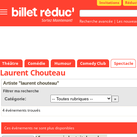
Invitations
Réduc
Bouton
menu
Sortez Maintenant!
principale
Recherche avancée
|
Les nouvea
Théâtre
Comédie
Humour
Comedy Club
Spectacle
Laurent Chouteau
Artiste "laurent chouteau"
Filtrer ma recherche
Catégorie:
4 événements trouvés
Ces évènements ne sont plus disponibles