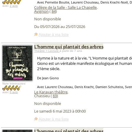
Avec Pernette Boutte, Laurent Chouteau, Denis Kracht-Noël, 
avec
2 avis
Collège de la Salle - Salle La Chapelle
,
Avignon
(
84
)
Non disponible
Du 05/07/2026 au 25/07/2026
Ajouter à ma liste
L'homme qui plantait des arbres
Théâtre > Lecture
à partir de 7 ans
Hymne à la nature et à la vie, "L'Homme qui plantait d
Giono est un véritable manifeste écologique et human
21ème siècle.
De Jean Giono
Note internautes:
Avec Laurent Chouteau, Denis Kracht, Damien Schulteiss, Sve
Le Karavan théâtre
,
avec
6 avis
Chassieu (
69
)
Non disponible
Le samedi 6 mai 2023 à 00h00
Ajouter à ma liste
L'homme qui plantait des arbres