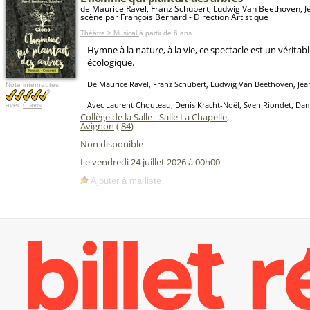
de Maurice Ravel, Franz Schubert, Ludwig Van Beethoven, J
scène par François Bernard - Direction Artistique
Théâtre > Musical
à partir de 6 ans
Hymne à la nature, à la vie, ce spectacle est un véritab
écologique.
De Maurice Ravel, Franz Schubert, Ludwig Van Beethoven, Je
Note internautes:
Avec Laurent Chouteau, Denis Kracht-Noël, Sven Riondet, Dam
avec
6 avis
Collège de la Salle - Salle La Chapelle
,
Avignon
(
84
)
Non disponible
Le vendredi 24 juillet 2026 à 00h00
Ajouter à ma liste