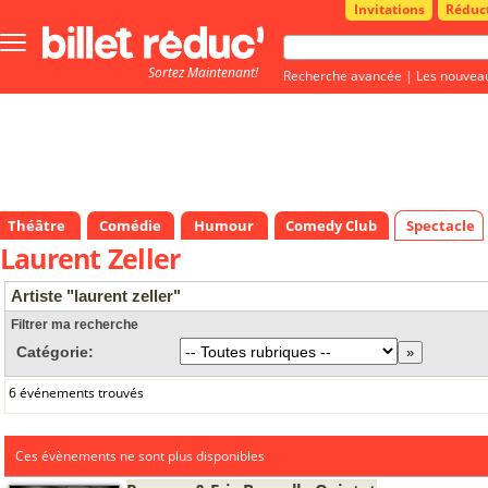
Invitations
Réduc
Bouton
menu
Sortez Maintenant!
principale
Recherche avancée
|
Les nouvea
Théâtre
Comédie
Humour
Comedy Club
Spectacle
Laurent Zeller
Artiste "laurent zeller"
Filtrer ma recherche
Catégorie:
6 événements trouvés
Ces évènements ne sont plus disponibles