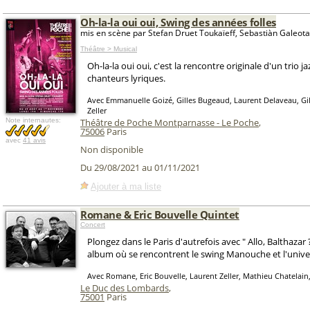
Oh-la-la oui oui, Swing des années folles
mis en scène par Stefan Druet Toukaïeff, Sebastiàn Galeota
Théâtre > Musical
Oh-la-la oui oui, c'est la rencontre originale d'un trio j
chanteurs lyriques.
Avec Emmanuelle Goizé, Gilles Bugeaud, Laurent Delaveau, Gil
Zeller
Note internautes:
Théâtre de Poche Montparnasse - Le Poche
,
75006
Paris
avec
41 avis
Non disponible
Du 29/08/2021 au 01/11/2021
Ajouter à ma liste
Romane & Eric Bouvelle Quintet
Concert
Plongez dans le Paris d'autrefois avec " Allo, Balthazar 
album où se rencontrent le swing Manouche et l'unive
Avec Romane, Eric Bouvelle, Laurent Zeller, Mathieu Chatelain
Le Duc des Lombards
,
75001
Paris