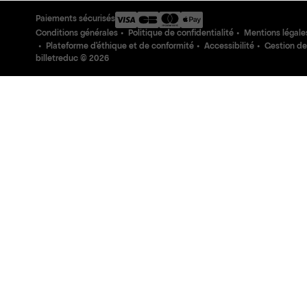
Paiements sécurisés
Conditions générales
Politique de confidentialité
Mentions légale
Plateforme d'éthique et de conformité
Accessibilité
Gestion de
billetreduc ©
2026