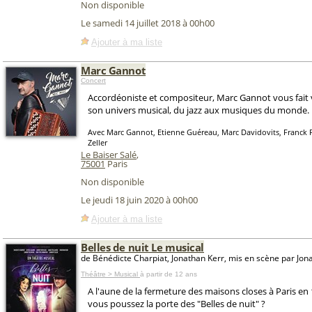
Non disponible
Le samedi 14 juillet 2018 à 00h00
Ajouter à ma liste
Marc Gannot
Concert
Accordéoniste et compositeur, Marc Gannot vous fait
son univers musical, du jazz aux musiques du monde.
Avec Marc Gannot, Etienne Guéreau, Marc Davidovits, Franck 
Zeller
Le Baiser Salé
,
75001
Paris
Non disponible
Le jeudi 18 juin 2020 à 00h00
Ajouter à ma liste
Belles de nuit Le musical
de Bénédicte Charpiat, Jonathan Kerr, mis en scène par Jon
Théâtre > Musical
à partir de 12 ans
A l'aune de la fermeture des maisons closes à Paris en 
vous poussez la porte des "Belles de nuit" ?