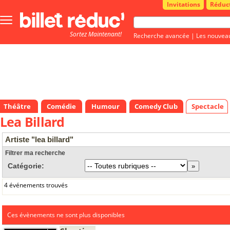
Invitations
Réduc
Bouton
menu
Sortez Maintenant!
principale
Recherche avancée
|
Les nouvea
Théâtre
Comédie
Humour
Comedy Club
Spectacle
Lea Billard
Artiste "lea billard"
Filtrer ma recherche
Catégorie:
4 événements trouvés
Ces évènements ne sont plus disponibles