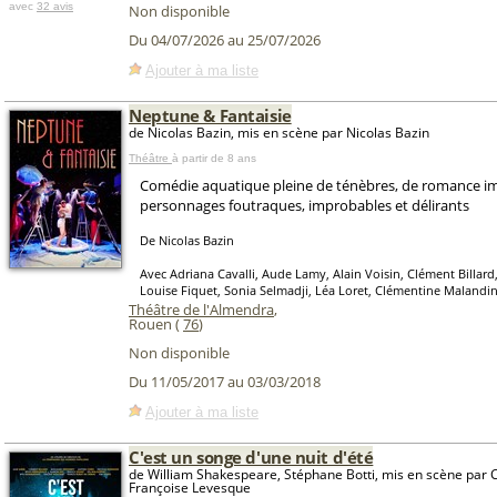
avec
32 avis
Non disponible
Du 04/07/2026 au 25/07/2026
Ajouter à ma liste
Neptune & Fantaisie
de Nicolas Bazin, mis en scène par Nicolas Bazin
Théâtre
à partir de 8 ans
Comédie aquatique pleine de ténèbres, de romance im
personnages foutraques, improbables et délirants
De Nicolas Bazin
Avec Adriana Cavalli, Aude Lamy, Alain Voisin, Clément Billard,
Louise Fiquet, Sonia Selmadji, Léa Loret, Clémentine Malandin
Théâtre de l'Almendra
,
Rouen (
76
)
Non disponible
Du 11/05/2017 au 03/03/2018
Ajouter à ma liste
C'est un songe d'une nuit d'été
de William Shakespeare, Stéphane Botti, mis en scène par C
Françoise Levesque