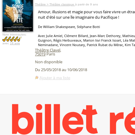
Théâtre > Théâtre classique
à partir de 9 ans
Amour, illusions et magie pour vous faire vivre un ét
nuit d'été sur une île imaginaire du Pacifique !
De William Shakespeare, Stéphane Botti
Note internautes:
Avec Julie Amiel, Clément Billard, Jean-Marc Dethorey, Mathieu
Guignon, Régis Herbuveaux, Marion Isvi Franck Isoart, Léa Mal
avec
18 avis
Neminadane, Vincent Noutary, Patrick Rubat du Mérac, Kim Ta
Théâtre Clavel
,
75019
Paris
Non disponible
Du 25/05/2018 au 10/06/2018
Ajouter à ma liste