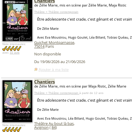
Chantiers
de Zélie Marie, mis en scène par Zélie Marie, Maja Ristic
Théâtre > Théâtre contemporain
Être adolescente c'est crade, c'est gênant et c'est vrai
De Zélie Marie
Avec Eva Moustrou, Hugo Goulet, Léa Billard, Tobias Quéau, Z
Guichet Montparnasse
,
Note internautes:
75014
Paris
avec
32 avis
Non disponible
Du 19/06/2026 au 21/06/2026
Ajouter à ma liste
Chantiers
de Zélie Marie, mis en scène par Maja Ristic, Zélie Marie
Théâtre > Théâtre contemporain
à partir de 12 ans
Être adolescente c'est crade, c'est gênant et c'est vrai
De Zélie Marie
Avec Eva Moustrou, Léa Billard, Hugo Goulet, Tobias Quéau, Z
Théâtre Au bout là bas
,
Note internautes:
Avignon
(
84
)