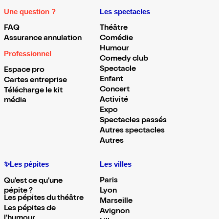
Une question ?
Les spectacles
FAQ
Théâtre
Assurance annulation
Comédie
Humour
Professionnel
Comedy club
Spectacle
Espace pro
Enfant
Cartes entreprise
Concert
Télécharge le kit
Activité
média
Expo
Spectacles passés
Autres spectacles
Autres
✨Les pépites
Les villes
Paris
Qu'est ce qu'une
pépite ?
Lyon
Les pépites du théâtre
Marseille
Les pépites de
Avignon
l'humour