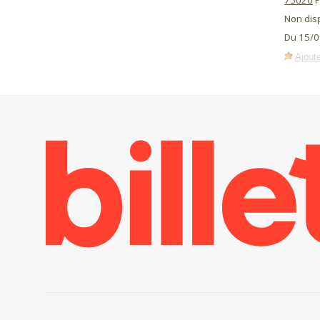
75020
P
Non dis
Du 15/0
Ajoute