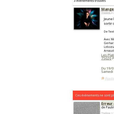
3 événements trouvés
Manger
Théâtre
à 
Jeune 
sortir
De Tex
Avec Ma
Gerhard
Leboeuf
Arnaud
Les Pla
75020
P
Du 19/0
Samedi 
Ajoute
Ces évènements ne sont pl
Erreur
de Pauli
Théâtre >