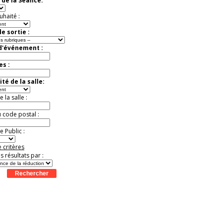
 de la Séance:
exceptionnelle.
Jusqu'à -56%
uhaité :
e sortie :
 d'événement :
es :
té de la salle:
la salle :
u code postal :
 Public :
 critères
es résultats par :