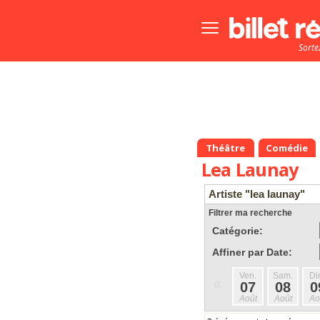
Bouton
menu
Sorte
principale
Théâtre
Comédie
Lea Launay
Artiste "lea launay"
Filtrer ma recherche
Catégorie:
Affiner par Date:
Ven.
Sam.
Di
«
07
08
0
Août
Août
Ao