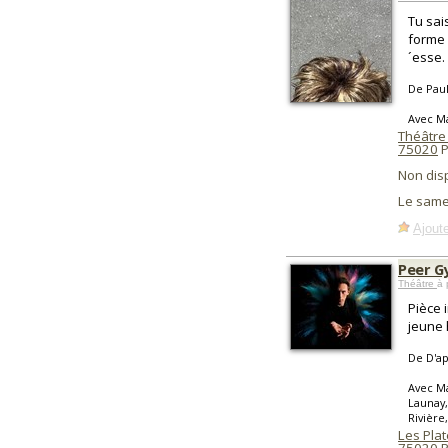
Tu sai
forme 
´esse.
De Pau
Avec Ma
Théâtre
75020
P
Non dis
Le same
Ajoute
Peer G
Théâtre
à 
Pièce 
jeune
De D'ap
Avec Ma
Launay,
Rivière
Les Pla