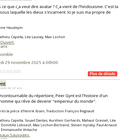
s ce que c¸a veut dire avatar ? C¸a vient de l'hindouisme. C'est la
sous laquelle les dieux s'incarnent. Ici je suis ma propre de
line Haudepin
thieu Capella, Léa Launay, Max Lochon
 Ouvert
,
aris
ponible
di 29 novembre 2025 à 00h00
r à ma liste
ynt
partir de 12 ans
incontournable du répertoire, Peer Gynt est l'histoire d'un
 homme qui rêve de devenir "empereur du monde".
rès la pièce d'Henrik Ibsen, Traduction François Regnault
thieu Capella, Souad Dantas, Aurélien Gerhards, Mahaut Grasset, Léa
 Domitille Leboeuf, Max Lochon-Bertrand, Steven Injiraky, Paul-Arnaud
, Emmanuelle Vintache
teaux Sauvages
,