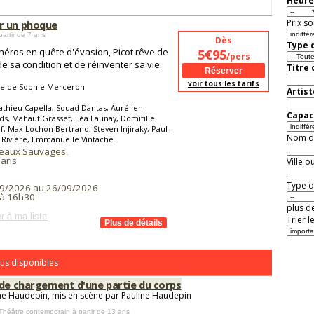
Heure
Prix so
 un phoque
partir de 7 ans
Dès
Type d
héros en quête d'évasion, Picot rêve de
5€95
/pers
 de sa condition et de réinventer sa vie.
Titre
voir tous les tarifs
te de Sophie Merceron
Artist
thieu Capella, Souad Dantas, Aurélien
Capaci
s, Mahaut Grasset, Léa Launay, Domitille
, Max Lochon-Bertrand, Steven Injiraky, Paul-
Nom de 
 Rivière, Emmanuelle Vintache
teaux Sauvages
,
aris
Ville o
Type de
9/2026 au 26/09/2026
à 16h30
plus de
r à ma liste
Trier l
us disponibles
 de chargement d'une partie du corps
ne Haudepin, mis en scène par Pauline Haudepin
 Théâtre contemporain
à partir de 13 ans